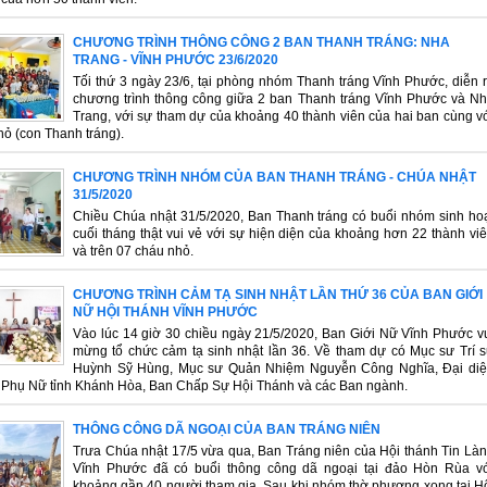
CHƯƠNG TRÌNH THÔNG CÔNG 2 BAN THANH TRÁNG: NHA
TRANG - VĨNH PHƯỚC 23/6/2020
Tối thứ 3 ngày 23/6, tại phòng nhóm Thanh tráng Vĩnh Phước, diễn 
chương trình thông công giữa 2 ban Thanh tráng Vĩnh Phước và N
Trang, với sự tham dự của khoảng 40 thành viên của hai ban cùng v
ỏ (con Thanh tráng).
CHƯƠNG TRÌNH NHÓM CỦA BAN THANH TRÁNG - CHÚA NHẬT
31/5/2020
Chiều Chúa nhật 31/5/2020, Ban Thanh tráng có buổi nhóm sinh ho
cuối tháng thật vui vẻ với sự hiện diện của khoảng hơn 22 thành vi
và trên 07 cháu nhỏ.
CHƯƠNG TRÌNH CẢM TẠ SINH NHẬT LẦN THỨ 36 CỦA BAN GIỚI
NỮ HỘI THÁNH VĨNH PHƯỚC
Vào lúc 14 giờ 30 chiều ngày 21/5/2020, Ban Giới Nữ Vĩnh Phước v
mừng tổ chức cảm tạ sinh nhật lần 36. Về tham dự có Mục sư Trí 
Huỳnh Sỹ Hùng, Mục sư Quản Nhiệm Nguyễn Công Nghĩa, Đại di
 Phụ Nữ tỉnh Khánh Hòa, Ban Chấp Sự Hội Thánh và các Ban ngành.
THÔNG CÔNG DÃ NGOẠI CỦA BAN TRÁNG NIÊN
Trưa Chúa nhật 17/5 vừa qua, Ban Tráng niên của Hội thánh Tin Là
Vĩnh Phước đã có buổi thông công dã ngoại tại đảo Hòn Rùa v
khoảng gần 40 người tham gia. Sau khi nhóm thờ phượng xong tại H