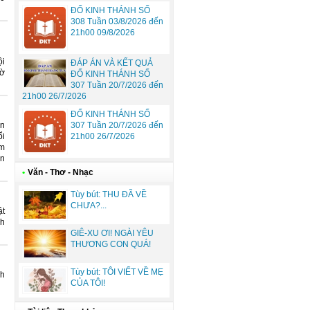
ĐỐ KINH THÁNH SỐ
308 Tuần 03/8/2026 đến
21h00 09/8/2026
ội
ĐÁP ÁN VÀ KẾT QUẢ
hờ
ĐỐ KINH THÁNH SỐ
307 Tuần 20/7/2026 đến
21h00 26/7/2026
ĐỐ KINH THÁNH SỐ
307 Tuần 20/7/2026 đến
ãn
21h00 26/7/2026
ổi
óm
ên
•
Văn - Thơ - Nhạc
Tùy bút: THU ĐÃ VỀ
CHƯA?...
ật
nh
GIÊ-XU ƠI! NGÀI YÊU
THƯƠNG CON QUÁ!
Tùy bút: TÔI VIẾT VỀ MẸ
nh
CỦA TÔI!