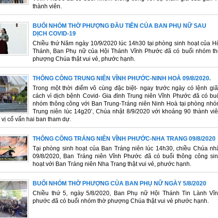
thành viên.
BUỔI NHÓM THỜ PHƯỢNG ĐẦU TIÊN CỦA BAN PHỤ NỮ SAU
DỊCH COVID-19
Chiều thứ Năm ngày 10/9/2020 lúc 14h30 tại phòng sinh hoạt của H
Thánh, Ban Phụ nữ của Hội Thánh Vĩnh Phước đã có buổi nhóm t
phượng Chúa thật vui vẻ, phước hạnh.
THÔNG CÔNG TRUNG NIÊN VĨNH PHƯỚC-NINH HOÀ 09/8/2020.
Trong một thời điểm vô cùng đặc biệt- ngay trước ngày có lệnh gi
cách vì dịch bệnh Covid- Gia đình Trung niên Vĩnh Phước đã có bu
nhóm thông công với Ban Trung-Tráng niên Ninh Hoà tại phòng nh
Trung niên lúc 14g20’, Chúa nhật 8/9/2020 với khoảng 90 thành vi
 vị cố vấn hai ban tham dự.
THÔNG CÔNG TRÁNG NIÊN VĨNH PHƯỚC-NHA TRANG 09/8/2020
Tại phòng sinh hoạt của Ban Tráng niên lúc 14h30, chiều Chúa nh
09/8/2020, Ban Tráng niên Vĩnh Phước đã có buổi thông công si
hoạt với Ban Tráng niên Nha Trang thật vui vẻ, phước hạnh.
BUỔI NHÓM THỜ PHƯỢNG CỦA BAN PHỤ NỮ NGÀY 5/8/2020
Chiều thứ 5, ngày 5/8/2020, Ban Phụ nữ Hội Thánh Tin Lành Vĩ
phước đã có buổi nhóm thờ phượng Chúa thật vui vẻ phước hạnh.