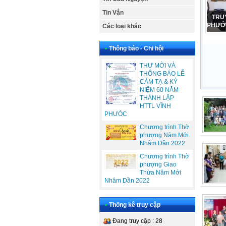
Tin Vắn
CẢM
PHỤ N
Các loại khác
•
Thông báo - Chi hội
THƯ MỜI VÀ
THÔNG BÁO LỄ
CẢM TẠ & KỶ
NIỆM 60 NĂM
THÀNH LẬP
HTTL VĨNH
PHƯÓC
Chương trình Thờ
phượng Năm Mới
Nhâm Dần 2022
Chương trình Thờ
phượng Giao
Thừa Năm Mới
Nhâm Dần 2022
•
Thống kê truy cập
Đang truy cập : 28