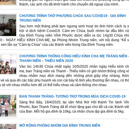
thánh, các anh chị đã khởi hành cho chuyến dã ngoại của mình.
CHƯƠNG TRÌNH THỜ PHƯỢNG CHÚA SAU COVID19 - GIA ĐÌNH
TRUNG NIÊN
Sau hơn một tháng phải tạm ngưng sinh hoạt do tình hình cách ly 
hội vì dịch bệnh Covid19. Cám ơn Chúa, buổi nhóm lại đầu tiên c
Gia Đình Trung niên Vĩnh Phước được diễn ra lúc 14g30 Chúa nh
20 - NGÀY HIẾU KÍNH CHA MẸ, tại Phòng Nhóm Trung niên, với nội dung “Kể 
xen lẫn sự “Cảm tạ Chúa” của các thành viên trong Gia Đình Trung niên.
CHƯƠNG TRÌNH THÔNG CÔNG HIẾU KÍNH CHA MẸ TRÁNG NIÊN 
THANH NIÊN – THIẾU NIÊN 2020
Vào lúc 14h30 Chúa nhật ngày 10/5/2020 nhân ngày Hiếu kính c
mẹ, ban Tráng niên và Thanh - Thiếu niên có giờ nhóm thông công v
nhau nhằm mục đích mang đến những phút giây nhẹ nhàng, thô
 vẻ và qua đó các bậc phụ huynh và con cái bày tỏ tình yêu thương lẫn nhau, có th
a sẻ với nhau nhiều hơn để có thể hiểu nhau và cảm thông cho nhau
BAN THANH TRÁNG- TƯƠNG TRỢ TRONG MÙA DỊCH COVID-19
Sáng thứ Bảy, 18/4/2020, tại sân Nhà thờ Hội thánh Tin lành Vĩ
Phước, Ban Thanh Tráng đã tổ chức tặng gạo cho tất cả các thành vi
của Ban. Mỗi hộ gia đình là 10kg, cá nhân chưa lập gia đình là 5kg.
MỞ RỘNG PHÒNG NHÓM GIA ĐÌNH TRUNG NIÊN