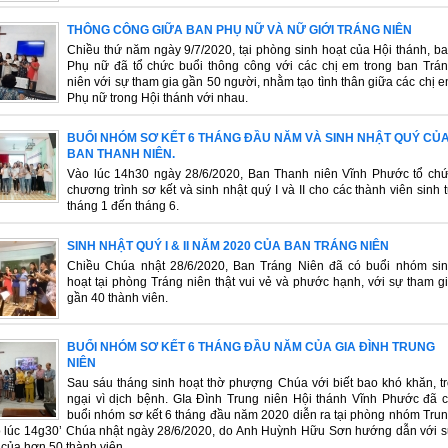
THÔNG CÔNG GIỮA BAN PHỤ NỮ VÀ NỮ GIỚI TRÁNG NIÊN
Chiều thứ năm ngày 9/7/2020, tại phòng sinh hoạt của Hội thánh, b
Phụ nữ đã tổ chức buổi thông công với các chị em trong ban Trá
niên với sự tham gia gần 50 người, nhằm tạo tình thân giữa các chị 
Phụ nữ trong Hội thánh với nhau.
BUỔI NHÓM SƠ KẾT 6 THÁNG ĐẦU NĂM VÀ SINH NHẬT QUÝ CỦ
BAN THANH NIÊN.
Vào lúc 14h30 ngày 28/6/2020, Ban Thanh niên Vĩnh Phước tổ chư
chương trình sơ kết và sinh nhật quý I và II cho các thành viên sinh 
tháng 1 đến tháng 6.
SINH NHẬT QUÝ I & II NĂM 2020 CỦA BAN TRÁNG NIÊN
Chiều Chúa nhật 28/6/2020, Ban Tráng Niên đã có buổi nhóm si
hoạt tại phòng Tráng niên thật vui vẻ và phước hạnh, với sự tham g
gần 40 thành viên.
BUỔI NHÓM SƠ KẾT 6 THÁNG ĐẦU NĂM CỦA GIA ĐÌNH TRUNG
NIÊN
Sau sáu tháng sinh hoạt thờ phượng Chúa với biết bao khó khăn, t
ngại vì dịch bệnh. GIa Đình Trung niên Hội thánh Vĩnh Phước đã 
buổi nhóm sơ kết 6 tháng đầu năm 2020 diễn ra tại phòng nhóm Tru
o lúc 14g30’ Chúa nhật ngày 28/6/2020, do Anh Huỳnh Hữu Sơn hướng dẫn với 
của hơn 50 thành viên.