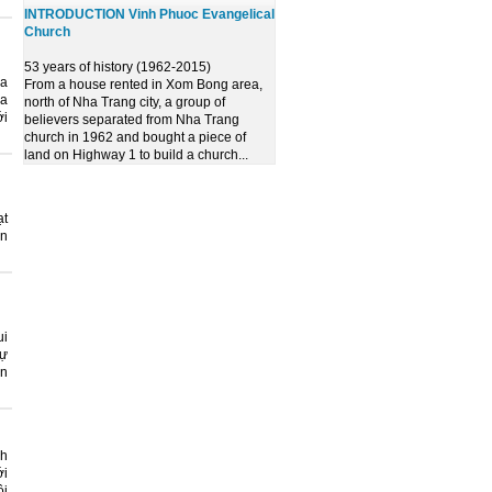
INTRODUCTION Vinh Phuoc Evangelical
Church
53 years of history (1962-2015)
ra
From a house rented in Xom Bong area,
ha
north of Nha Trang city, a group of
ới
believers separated from Nha Trang
church in 1962 and bought a piece of
land on Highway 1 to build a church...
ạt
ên
ui
sự
ện
nh
ới
ội