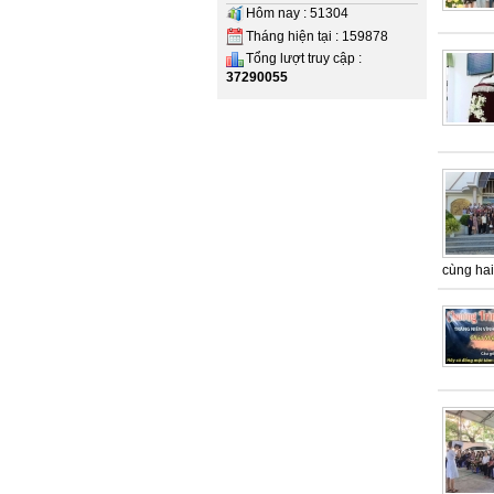
Hôm nay : 51304
Tháng hiện tại : 159878
Tổng lượt truy cập :
37290055
cùng hai