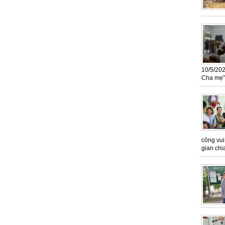
10/5/20
Cha mẹ” 
công vui
gian chi