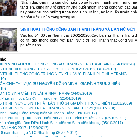
Nhằm đáp ứng nhu cầu chỗ ngồi do số lượng Thành viên Trung ni
tăng lên, cũng như tổ chức những buổi nhóm Thông công với các Ba
hay phục vụ cho những Khoá học Kinh Thánh, hoặc huấn luyện nh
sự hầu việc Chúa trong tương lai.
SINH HOẠT THÔNG CÔNG BAN THANH TRÁNG VÀ BAN NỮ GIỚI
Vào lúc 14h30 thứ Năm ngày 20/02/2020, Các bạn nữ Thanh Tráng 
có thì giờ thông công với Ban Nữ giới Hội Thánh thật đông vui 
phước hạnh.
khác
IÊN VĨNH PHƯỚC THÔNG CÔNG VỚI TRÁNG NIÊN KHÁNH VĨNH
(19/02/2020)
TRÌNH VUI TRUNG THU CÁC EM THIẾU NHI ẤU 2019
(03/10/2019)
 TRÌNH THÔNG CÔNG TRUNG NIÊN KHU VỰC THÀNH PHỐ NHA TRANG
019)
ÓM CHIA TAY MỤC SƯ NGUYỄN ĐỒNG MINH - GIA ĐÌNH TRUNG NIÊN
019)
O NTC SINH VIÊN TIN LÀNH NHA TRANG
(04/05/2019)
t Phục sinh của Gia đình Trung niên
(21/04/2019)
TRÌNH MỪNG SINH NHẬT LẦN THỨ 34 GIA ĐÌNH TRUNG NIÊN
(11/02/2019)
 TRÌNH MỪNG SINH NHẬT TRÁNG NIÊN LẦN THỨ 24
(08/01/2018)
rình Thông Công Tráng niên và Thanh Tráng
(09/10/2017)
rình Vui Trung Thu - Ban Thiếu Nhi Ấu HTTL Vĩnh Phước 2017
(05/10/2017)
đầu năm giữa Ban Điều Hành Sinh Viên và Sinh Viên khu trọ
(05/10/2017)
 TA-LÂNG 2017
(13/08/2017)
10 năm thành lập NTC Nha Trang
(30/05/2017)