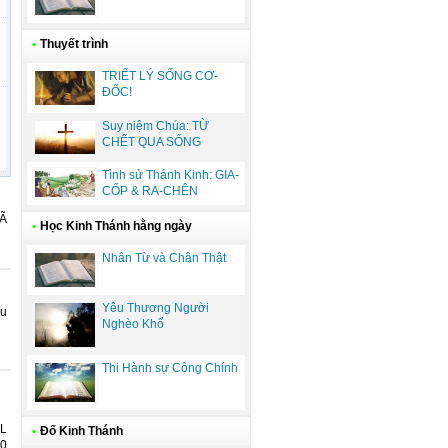
•
Thuyết trình
TRIẾT LÝ SỐNG CƠ-
ĐỐC!
Suy niệm Chúa: TỪ
CHẾT QUA SỐNG
Tình sử Thánh Kinh: GIA-
CỐP & RA-CHÊN
DÃ
•
Học Kinh Thánh hằng ngày
Nhân Từ và Chân Thật
Yêu Thương Người
hu
Nghèo Khổ
Thi Hành sự Công Chính
TL
•
Đố Kinh Thánh
70