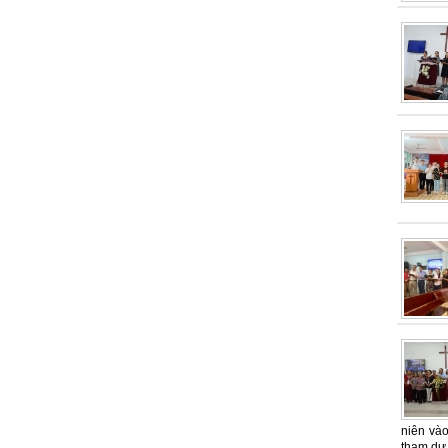
niên và
tham dự 