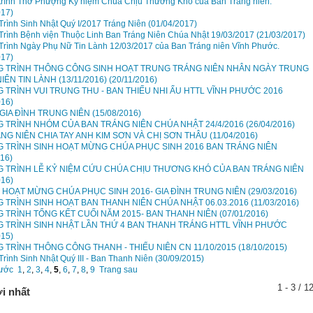
rình Thờ Phượng Kỷ niệm Chúa Chịu Thương Khó của Ban Tráng niên.
017)
rình Sinh Nhật Quý I/2017 Tráng Niên
(01/04/2017)
rình Bệnh viện Thuộc Linh Ban Tráng Niên Chúa Nhật 19/03/2017
(21/03/2017)
rình Ngày Phụ Nữ Tin Lành 12/03/2017 của Ban Tráng niên Vĩnh Phước.
017)
 TRÌNH THÔNG CÔNG SINH HOẠT TRUNG TRÁNG NIÊN NHÂN NGÀY TRUNG
IÊN TIN LÀNH (13/11/2016)
(20/11/2016)
TRÌNH VUI TRUNG THU - BAN THIẾU NHI ẤU HTTL VĨNH PHƯỚC 2016
016)
 GIA ĐÌNH TRUNG NIÊN
(15/08/2016)
TRÌNH NHÓM CỦA BAN TRÁNG NIÊN CHÚA NHẬT 24/4/2016
(26/04/2016)
NG NIÊN CHIA TAY ANH KIM SƠN VÀ CHỊ SƠN THÂU
(11/04/2016)
TRÌNH SINH HOẠT MỪNG CHÚA PHỤC SINH 2016 BAN TRÁNG NIÊN
016)
TRÌNH LỄ KỶ NIỆM CỨU CHÚA CHỊU THƯƠNG KHÓ CỦA BAN TRÁNG NIÊN
016)
H HOẠT MỪNG CHÚA PHỤC SINH 2016- GIA ĐÌNH TRUNG NIÊN
(29/03/2016)
TRÌNH SINH HOẠT BAN THANH NIÊN CHÚA NHẬT 06.03.2016
(11/03/2016)
TRÌNH TỔNG KẾT CUỐI NĂM 2015- BAN THANH NIÊN
(07/01/2016)
TRÌNH SINH NHẬT LẦN THỨ 4 BAN THANH TRÁNG HTTL VĨNH PHƯỚC
015)
TRÌNH THÔNG CÔNG THANH - THIẾU NIÊN CN 11/10/2015
(18/10/2015)
rình Sinh Nhật Quý III - Ban Thanh Niên
(30/09/2015)
rước
1
,
2
,
3
,
4
,
5
,
6
,
7
,
8
,
9
Trang sau
1 - 3 / 1
i nhất