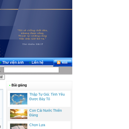
•
Thư viện ảnh
•
Liên hệ
•
Bài giảng
Thập Tự Giá: Tình Yêu
Được Bày Tỏ
Con Cái Nước Thiên
Đàng
Chọn Lựa
g