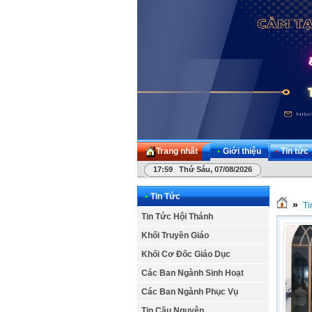
Trang nhất
•
Giới thiệu
•
Tin tức
17:59 Thứ Sáu, 07/08/2026
•
Tin Tức
»
Ti
Tin Tức Hội Thánh
Khối Truyền Giáo
Khối Cơ Đốc Giáo Dục
Các Ban Ngành Sinh Hoạt
Các Ban Ngành Phục Vụ
Tin Cầu Nguyện