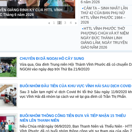
6 năm 2026
CẢM TẠ – SINH NHẬT LẦN
 TẠ – SINH NHẬT LẦN THỨ 42 CỦA BAN
THỨ 42 CỦA BAN PHỤ NỮ
Ữ HTTL VĨNH PHƯỚC 1984 – 2026
HTTL VĨNH PHƯỚC 1984 –
2026
1
2
3
4
HTTL VĨNH PHƯỚC THỜ
PHƯỢNG CHÚA VÀ KỶ NIỆM
NGÀY ĐỨC THÁNH LINH
GIÁNG LÂM, NGÀY TRUYỀN
GIÁO NĂM 2026
CHUYẾN ĐI DÃ NGOẠI HỒ CÂY SUNG
Vừa qua, Gia đình Trung niên Hội Thánh Vĩnh Phước đã có chuyến 
NGOẠI vào ngày đẹp trời Thứ Ba 21/9/2020
BUỔI NHÓM ĐẦU TIÊN CỦA KHU VỰC VĨNH HẢI SAU DỊCH COVID
Sau 3 tuần tạm nghỉ vì dịch Covid thì tối thứ Sáu ngày 11/9/2020 k
vực Vĩnh Hải đã nhóm lại cách vui vẻ tại gia đình cô Trần Thị Phấn.
BUỔI NHÓM THÔNG CÔNG TIỄN ĐƯA VÀ TIẾP NHẬN 15 THIẾU
NIÊN LÊN THANH NIÊN
hiều Chúa nhật ngày 06/9/2020, Ban Thanh Niên và Thiếu Niên - HT
Vĩnh Phước đã có buổi nhóm thông công với sự tham gia của gần 