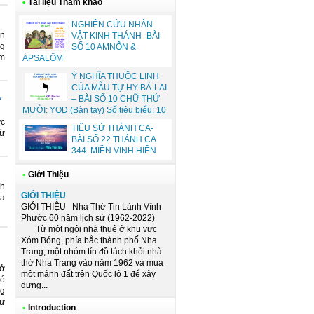
•
Tài liệu Tham khảo
NGHIÊN CỨU NHÂN
an
VẬT KINH THÁNH- BÀI
ng
SỐ 10 AMNÔN &
em
ÁPSALÔM
Ý NGHĨA THUỘC LINH
CỦA MẪU TỰ HY-BÁ-LAI
A
– BÀI SỐ 10 CHỮ THỨ
MƯỜI: YOD (Bàn tay) Số tiêu biểu: 10
́c
TIỂU SỬ THÁNH CA-
từ
BÀI SỐ 22 THÁNH CA
344: MIỀN VINH HIỂN
•
Giới Thiệu
nh
GIỚI THIỆU
ia
GIỚI THIỆU Nhà Thờ Tin Lành Vĩnh
Phước 60 năm lịch sử (1962-2022)
Từ một ngôi nhà thuê ở khu vực
Xóm Bóng, phía bắc thành phố Nha
Trang, một nhóm tín đồ tách khỏi nhà
thờ Nha Trang vào năm 1962 và mua
rở
một mảnh đất trên Quốc lộ 1 để xây
có
dựng...
ng
sự
•
Introduction