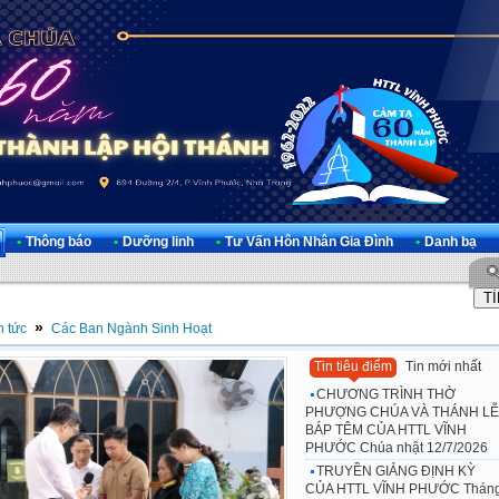
•
Thông báo
•
Dưỡng linh
•
Tư Vấn Hôn Nhân Gia Đình
•
Danh bạ
»
n tức
Các Ban Ngành Sinh Hoạt
Tin tiêu điểm
Tin mới nhất
CHƯƠNG TRÌNH THỜ
PHƯỢNG CHÚA VÀ THÁNH LỄ
BÁP TÊM CỦA HTTL VĨNH
PHƯỚC Chúa nhật 12/7/2026
TRUYỀN GIẢNG ĐỊNH KỲ
CỦA HTTL VĨNH PHƯỚC Thán