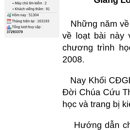
•
Máy chủ tìm kiếm : 2
•
Khách viếng thăm : 91
Hôm nay : 51304
Những năm về 
Tháng hiện tại : 163193
Tổng lượt truy cập :
37293370
về loạt bài này
chương trình h
2008.
Nay Khối CĐGD 
Đời Chúa Cứu Th
học và trang bị k
Hướng dẫn chư