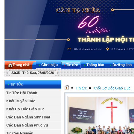
Trang nhất
•
Giới thiệu
•
Tin tức
•
Thông báo
•
Dưỡng linh
23:35 Thứ Sáu, 07/08/2026
•
Tin Tức
»
»
Tin tức
Khối Cơ Đốc Giáo Dục
Tin Tức Hội Thánh
Khối Truyền Giáo
Khối Cơ Đốc Giáo Dục
Các Ban Ngành Sinh Hoạt
Các Ban Ngành Phục Vụ
Tin Cầu Nguyện