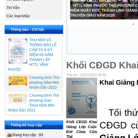
CHƯƠNG TRÌNH THỜ PHƯỢNG CH
Tin Vắn
THÁNH LỄ BÁP TÊM CỦA HTTL VĨNH
Chúa nhật 12/7/2026
Các loại khác
•
Thông báo - Chi hội
THƯ MỜI VÀ
THÔNG BÁO LỄ
CẢM TẠ & KỶ
NIỆM 60 NĂM
THÀNH LẬP
Khối CĐGD Khai
HTTL VĨNH
PHƯÓC
Thứ ba - 23/07/2013 05:39
Chương trình Thờ
Khai Giản
phượng Năm Mới
Nhâm Dần 2022
Chương trình Thờ
phượng Giao
Thừa Năm Mới
Tối thứ
Nhâm Dần 2022
Khối CĐGD Khai
CĐGD củ
•
Thống kê truy cập
Giảng Lớp Cuộc
Đời Chúa Cứu
Đang truy cập : 93
Giảng L
Thế