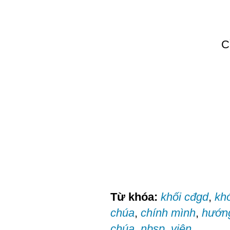
C
Từ khóa:
khối cđgd
,
kh
chúa
,
chính mình
,
hướn
chúa
,
nbsp
,
viên