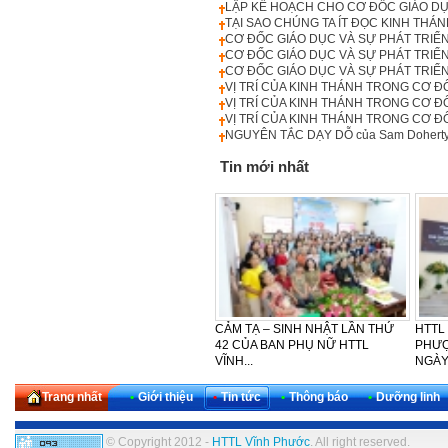
LẬP KẾ HOẠCH CHO CƠ ĐỐC GIÁO DỤC
TẠI SAO CHÚNG TA ÍT ĐỌC KINH THÁ
CƠ ĐỐC GIÁO DỤC VÀ SỰ PHÁT TRIỂN 
CƠ ĐỐC GIÁO DỤC VÀ SỰ PHÁT TRIỂN 
CƠ ĐỐC GIÁO DỤC VÀ SỰ PHÁT TRIỂN 
VỊ TRÍ CỦA KINH THÁNH TRONG CƠ ĐỐ
VỊ TRÍ CỦA KINH THÁNH TRONG CƠ ĐỐC
VỊ TRÍ CỦA KINH THÁNH TRONG CƠ ĐỐ
NGUYÊN TẮC DẠY DỖ của Sam Doherty 
Tin mới nhất
LỄ CẢM TẠ - SINH NHẬT LẦN
CẢM TẠ – SINH NHẬT LẦN THỨ
HTTL
THỨ 30 CỦA KHU VỰC TÂY
42 CỦA BAN PHỤ NỮ HTTL
PHƯỢ
NAM...
VĨNH...
NGÀY
Trang nhất
•
Giới thiệu
•
Tin tức
•
Thông báo
•
Dưỡng linh
© Copyright 2012 -
HTTL Vĩnh Phước
. All right reserved.