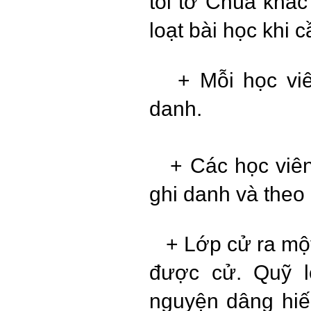
tôi tớ Chúa khác
loạt bài học khi c
+ Mỗi học vi
danh.
+ Các học viên 
ghi danh và theo
+ Lớp cử ra một 
được cử. Quỹ l
nguyện dâng hiế