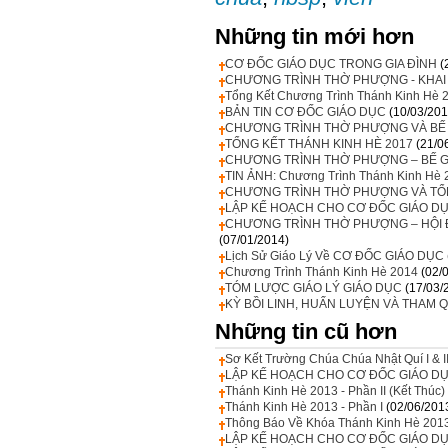
Những tin mới hơn
CƠ ĐỐC GIÁO DỤC TRONG GIA ĐÌNH
(
CHƯƠNG TRÌNH THỜ PHƯỢNG - KHAI
Tổng Kết Chương Trình Thánh Kinh Hè 
BẢN TIN CƠ ĐỐC GIÁO DỤC
(10/03/201
CHƯƠNG TRÌNH THỜ PHƯỢNG VÀ BẾ 
TỔNG KẾT THÁNH KINH HÈ 2017
(21/0
CHƯƠNG TRÌNH THỜ PHƯỢNG – BẾ G
TIN ẢNH: Chương Trình Thánh Kinh Hè 
CHƯƠNG TRÌNH THỜ PHƯỢNG VÀ TỔ
LẬP KẾ HOẠCH CHO CƠ ĐỐC GIÁO DỤC
CHƯƠNG TRÌNH THỜ PHƯỢNG – HỘI Đ
(07/01/2014)
Lịch Sử Giáo Lý Về CƠ ĐỐC GIÁO DỤC
Chương Trình Thánh Kinh Hè 2014
(02/
TÓM LƯỢC GIÁO LÝ GIÁO DỤC
(17/03/
KỲ BỒI LINH, HUẤN LUYỆN VÀ THAM 
Những tin cũ hơn
Sơ Kết Trường Chúa Chúa Nhật Quí I & 
LẬP KẾ HOẠCH CHO CƠ ĐỐC GIÁO DỤC 
Thánh Kinh Hè 2013 - Phần II (Kết Thúc)
Thánh Kinh Hè 2013 - Phần I
(02/06/201
Thông Báo Về Khóa Thánh Kinh Hè 201
LẬP KẾ HOẠCH CHO CƠ ĐỐC GIÁO DỤC 