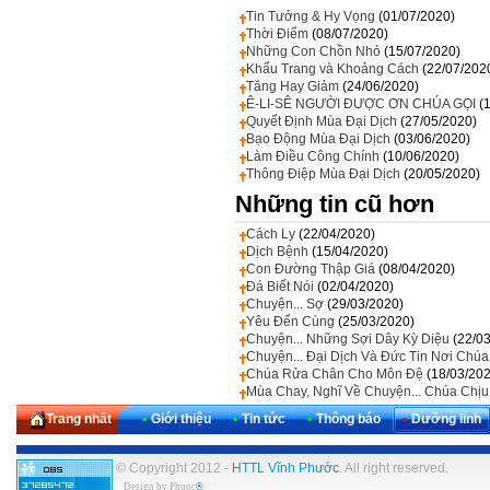
Tin Tưởng & Hy Vọng
(01/07/2020)
Thời Điểm
(08/07/2020)
Những Con Chồn Nhỏ
(15/07/2020)
Khẩu Trang và Khoảng Cách
(22/07/202
Tăng Hay Giảm
(24/06/2020)
Ê-LI-SÊ NGƯỜI ĐƯỢC ƠN CHÚA GỌI
(
Quyết Định Mùa Đại Dịch
(27/05/2020)
Bạo Động Mùa Đại Dịch
(03/06/2020)
Làm Điều Công Chính
(10/06/2020)
Thông Điệp Mùa Đại Dịch
(20/05/2020)
Những tin cũ hơn
Cách Ly
(22/04/2020)
Dịch Bệnh
(15/04/2020)
Con Đường Thập Giá
(08/04/2020)
Đá Biết Nói
(02/04/2020)
Chuyện... Sợ
(29/03/2020)
Yêu Đến Cùng
(25/03/2020)
Chuyện... Những Sợi Dây Kỳ Diệu
(22/0
Chuyện... Đại Dịch Và Đức Tin Nơi Chúa
Chúa Rửa Chân Cho Môn Đệ
(18/03/20
Mùa Chay, Nghĩ Về Chuyện... Chúa Chịu
Trang nhất
•
Giới thiệu
•
Tin tức
•
Thông báo
•
Dưỡng linh
© Copyright 2012 -
HTTL Vĩnh Phước
. All right reserved.
Design by
Phuoc
®