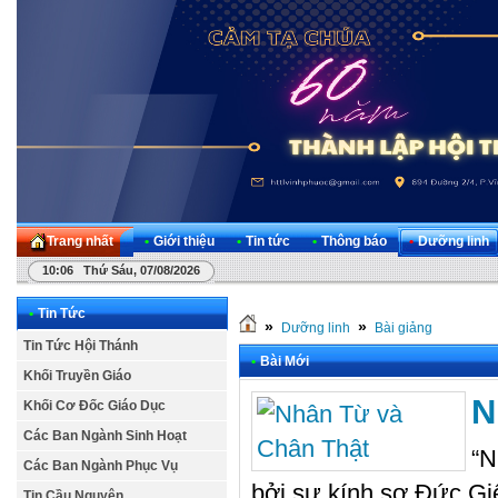
Trang nhất
•
Giới thiệu
•
Tin tức
•
Thông báo
•
Dưỡng linh
10:06 Thứ Sáu, 07/08/2026
•
Tin Tức
»
»
Dưỡng linh
Bài giảng
Tin Tức Hội Thánh
•
Bài Mới
Khối Truyền Giáo
N
Khối Cơ Đốc Giáo Dục
Các Ban Ngành Sinh Hoạt
“N
Các Ban Ngành Phục Vụ
bởi sự kính sợ Đức Giê
Tin Cầu Nguyện