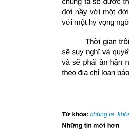
chúng ta sẽ được t
đời nầy với một đờ
với một hy vọng ngời
Thời gian trô
sẽ suy nghĩ và quy
và sẽ phải ân hận ng
theo địa chỉ loan bá
Từ khóa:
chúng ta
,
khô
Những tin mới hơn