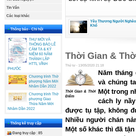
Tin Vắn
Các loại khác
Yêu Thương Người Nghèo
Khổ
•
Thông báo - Chi hội
THƯ MỜI VÀ
THÔNG BÁO LỄ
CẢM TẠ & KỶ
Thời Gian & Thờ
NIỆM 60 NĂM
THÀNH LẬP
HTTL VĨNH
Thứ tư - 13/05/2020 21:18
PHƯÓC
Năm tháng đ
Chương trình Thờ
và chúng ta
phượng Năm Mới
Nhâm Dần 2022
Một trong n
Thời Gian & Thời
Chương trình Thờ
Điểm
phượng Giao
cách ly nầy
Thừa Năm Mới
được tụ tập, không đư
Nhâm Dần 2022
Nhiều người chán nản,
•
Thống kê truy cập
Một số khác thì đã tậ
Đang truy cập : 85