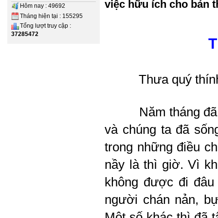
việc hữu ích cho bản t
Hôm nay : 49692
Tháng hiện tại : 155295
Tổng lượt truy cập :
37285472
T
Thưa quý thính 
Năm tháng đã 
và chúng ta đã sống
trong những điều ch
nầy là thì giờ. Vì 
không được đi đâu 
người chán nản, bực
Một số khác thì đã 