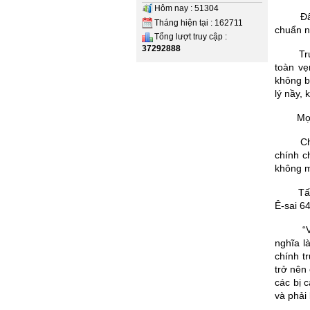
Hôm nay : 51304
Đâ
Tháng hiện tại : 162711
chuẩn n
Tổng lượt truy cập :
37292888
Tr
toàn vẹ
không b
lý nầy,
Mọ
Ch
chính c
không mọ
Tấ
Ê-sai 64
“
nghĩa l
chính t
trở nên
các bị 
và phải