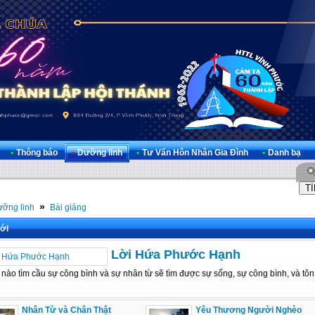
•
Thông báo
•
Dưỡng linh
•
Tư Vấn Hôn Nhân Gia Đình
•
Danh bạ
»
ỡng linh
Bài giảng
ới
Lời Hứa Phước Hạnh
nào tìm cầu sự công bình và sự nhân từ sẽ tìm được sự sống, sự công bình, và tôn 
Nhân Từ và Chân Thật
Yêu Thương Người Nghèo