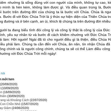
iêm nhường là sống đúng với con người của mình, không tự cao, 
 mình là hèn kém, không làm được gì. Và điều quan trọng là, Bư
ỗi bước trên đường đời của chúng ta là bước với Chúa. Chúa là ng
a. Bước đi với Đức Chúa Trời là ý thức sự hiện diện của Thiên Chúa t
úng đường và ở bên cạnh, an ủi, khích lệ chúng ta trên đường đời nhiều
a đang biểu tình đòi công lý và công lý thật là công lý của Đức 
ính, yêu sự nhân từ và bước đi cách khiêm nhường với Đức Chúa Trời
ải làm: Hỡi người! Ngài đã tỏ cho người điều gì là thiện, điều Chúa H
điều phải làm. Chúng ta cần đến với Chúa, ăn năn, tin nhận Chúa đã
ông chính và là người công chính, chúng ta sẽ có thể Làm điều công
hường với Đức Chúa Trời mỗi ngày!
:
n/a
n mới hơn
(20/08/2020)
t
(10/09/2020)
ẹn
(16/09/2020)
Nhiên
(30/09/2020)
rang và Khoảng Cách
(22/07/2020)
Con Chồn Nhỏ
(15/07/2020)
ay Giảm
(24/06/2020)