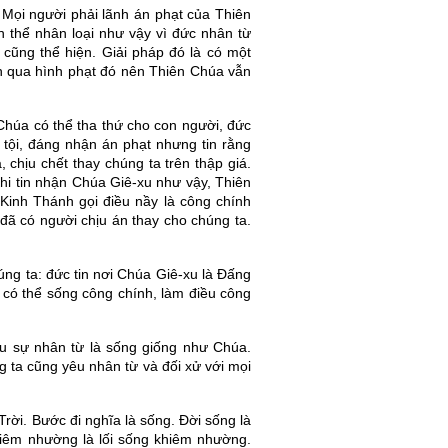
Mọi người phải lãnh án phạt của Thiên
 thể nhân loại như vậy vì đức nhân từ
 cũng thể hiện. Giải pháp đó là có một
nh qua hình phạt đó nên Thiên Chúa vẫn
 Chúa có thể tha thứ cho con người, đức
 tội, đáng nhận án phạt nhưng tin rằng
 chịu chết thay chúng ta trên thập giá.
 Khi tin nhận Chúa Giê-xu như vậy, Thiên
 Kinh Thánh gọi điều nầy là công chính
 đã có người chịu án thay cho chúng ta.
úng ta: đức tin nơi Chúa Giê-xu là Đấng
i có thể sống công chính, làm điều công
êu sự nhân từ là sống giống như Chúa.
g ta cũng yêu nhân từ và đối xử với mọi
rời. Bước đi nghĩa là sống. Đời sống là
hiêm nhường là lối sống khiêm nhường.