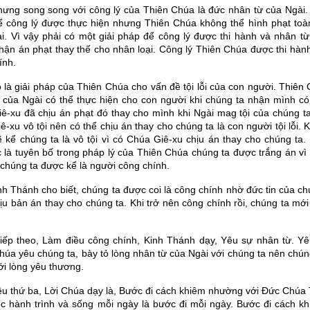
ưng song song với công lý của Thiên Chúa là đức nhân từ của Ngài. 
 công lý được thực hiện nhưng Thiên Chúa không thể hình phạt toàn
i. Vì vậy phải có một giải pháp để công lý được thi hành và nhân từ
hận án phạt thay thế cho nhân loại. Công lý Thiên Chúa được thi hà
ính.
 là giải pháp của Thiên Chúa cho vấn đề tội lỗi của con người. Thiên
 của Ngài có thể thực hiện cho con người khi chúng ta nhận mình có
ê-xu đã chịu án phạt đó thay cho mình khi Ngài mag tội của chúng ta,
ê-xu vô tội nên có thể chịu án thay cho chúng ta là con người tội lỗi.
 kể chúng ta là vô tội vì có Chúa Giê-xu chịu án thay cho chúng ta.
c là tuyên bố trong pháp lý của Thiên Chúa chúng ta được trắng án vì
 chúng ta được kể là người công chính.
nh Thánh cho biết, chúng ta được coi là công chính nhờ đức tin của ch
ịu bản án thay cho chúng ta. Khi trở nên công chính rồi, chúng ta mớ
iếp theo, Làm điều công chính, Kinh Thánh dạy, Yêu sự nhân từ. Y
húa yêu chúng ta, bày tỏ lòng nhân từ của Ngài với chúng ta nên chún
ới lòng yêu thương.
ều thứ ba, Lời Chúa dạy là, Bước đi cách khiêm nhường với Đức Chúa T
c hành trình và sống mỗi ngày là bước đi mỗi ngày. Bước đi cách k