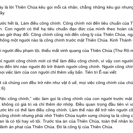
y là lời Thiên Chúa kêu gọi mỗi cá nhân, chẳng những kêu gọi nhưng
ầy.
ước hết là, Làm điều công chính. Công chính nói đến tiêu chuẩn của T
n. Con người có thể hạ tiêu chuẩn đạo đức của mình theo hoàn c
ao giờ thay đổi. Công chính cũng nói đến công lý của Thiên Chúa, nga
 không một người nào là công chính trước mặt Thiên Chúa. Kinh Thánh 
i người đều phạm tội, thiếu mất vinh quang của Thiên Chúa (Thư Rô-
ỉ người công chính mới có thể làm điều công chính, vì vậy con ngườ
ho đến khi nào người đó trở thành người công chính. Người công chí
i việc làm của con người chỉ thêm vấy bẩn. Tiên tri Ê-sai viết:
t cả chúng con đều trở nên như vật ô uế, mọi việc công chính của chún
:6)
Việc công chính,” việc làm gọi là công chính của con người trước mặt
à không có giá trị và chỉ thêm dơ nhớp. Điều quan trọng đầu tiên vì 
rước khi có thể làm điều công chính. Làm thế nào để trở nên người 
 công chính nhưng phải nhờ Thiên Chúa tuyên xưng chúng ta là công c
can là có tội hay vô tội. Trước tòa án của Thiên Chúa, toàn thể nhân l
 lãnh án phạt của Thiên Chúa. Đó là công lý của Thiên Chúa.