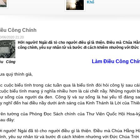
Khổ
iều Công Chính
0/06/2020 21:20
Hỡi người! Ngài đã tỏ cho người điều gì là thiện. Điều mà Chúa Hằ
công chính, yêu sự nhân từ và bước đi cách khiêm nhường với Đức C
Làm Điều Công Chí
ều Công
ưa quý thính giả,
c cuộc biểu tình trong các tuần qua là biểu tình đòi hỏi công lý sau c
 cuộc biểu tình mang ý nghĩa nhiều hơn là cái chết nầy. Những người bi
 sự sống của người da đen. Công lý và sự sống là hai yếu tố đàng s
y nghĩ đến hai điều nầy dưới ánh sáng của Kinh Thánh là Lời của Thi
rên tường của Phòng Đọc Sách chính của Thư Viện Quốc Hội Hoa-kỳ, t
au đây:
i người! Ngài đã tỏ cho người điều gì là thiện. Điều mà Chúa Hằng Hữ
ính, yêu sự nhân từ và bước đi cách khiêm nhường với Đức Chúa Trời n