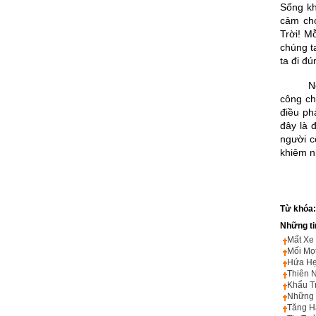
Sống kh
cảm cho
Trời! M
chúng t
ta đi đ
Người t
công ch
điều ph
đây là 
người c
khiêm n
Từ khóa
Những ti
Mất Xe
Mối Mọ
Hứa H
Thiên 
Khẩu T
Những 
Tăng H