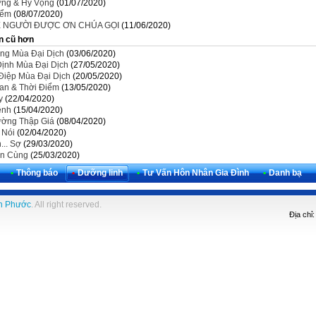
ởng & Hy Vọng
(01/07/2020)
iểm
(08/07/2020)
SÊ NGƯỜI ĐƯỢC ƠN CHÚA GỌI
(11/06/2020)
n cũ hơn
ng Mùa Đại Dịch
(03/06/2020)
Định Mùa Đại Dịch
(27/05/2020)
Điệp Mùa Đại Dịch
(20/05/2020)
ian & Thời Điểm
(13/05/2020)
y
(22/04/2020)
ệnh
(15/04/2020)
ờng Thập Giá
(08/04/2020)
 Nói
(02/04/2020)
... Sợ
(29/03/2020)
n Cùng
(25/03/2020)
•
Thông báo
•
Dưỡng linh
•
Tư Vấn Hôn Nhân Gia Đình
•
Danh bạ
h Phước
. All right reserved.
Địa chỉ