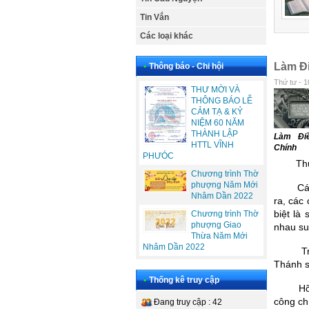
Tin Vắn
Các loại khác
Làm Đ
•
Thông báo - Chi hội
Thứ tư - 1
THƯ MỜI VÀ
THÔNG BÁO LỄ
CẢM TẠ & KỶ
NIỆM 60 NĂM
THÀNH LẬP
Làm Đi
HTTL VĨNH
Chính
PHƯÓC
Th
Chương trình Thờ
phượng Năm Mới
Cá
Nhâm Dần 2022
ra, các
biệt là
Chương trình Thờ
phượng Giao
nhau su
Thừa Năm Mới
Nhâm Dần 2022
T
Thánh s
•
Thống kê truy cập
Hỡ
công ch
Đang truy cập : 42