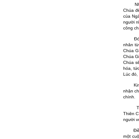
Nh
Chúa để
của Ngà
người n
công ch
Đó
nhân từ
Chúa Gi
Chúa Gi
Chúa sẽ
hóa, tứ
Lúc đó,
Ki
nhận ch
chính.
T
Thiên C
người v
Đi
một cuộ