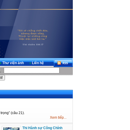
•
Thư viện ảnh
•
Liên hệ
trọng” (câu 21).
Xem tiếp...
Thi Hành sự Công Chính