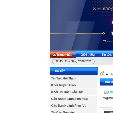
Trang nhất
•
Giới thiệu
•
Tin tức
22:43 Thứ Sáu, 07/08/2026
•
Tin Tức
»
Dư
Tin Tức Hội Thánh
•
Bài M
Khối Truyền Giáo
Khối Cơ Đốc Giáo Dục
“Người 
Các Ban Ngành Sinh Hoạt
Các Ban Ngành Phục Vụ
Tin Cầu Nguyện