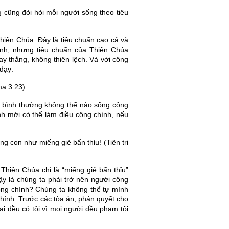
 cũng đòi hỏi mỗi người sống theo tiêu
hiên Chúa. Đây là tiêu chuẩn cao cả và
ảnh, nhưng tiêu chuẩn của Thiên Chúa
y thẳng, không thiên lệch. Và với công
dạy:
ma 3:23)
i bình thường không thể nào sống công
nh mới có thể làm điều công chính, nếu
g con như miếng giẻ bẩn thỉu! (Tiên tri
 Thiên Chúa chỉ là “miếng giẻ bẩn thỉu”
vậy là chúng ta phải trở nên người công
công chính? Chúng ta không thể tự mình
hính. Trước các tòa án, phán quyết cho
oại đều có tội vì mọi người đều phạm tội