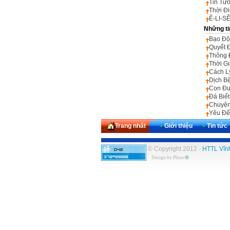
Tin Tư
Thời Đ
Ê-LI-
Những ti
Bạo Độ
Quyết 
Thông 
Thời G
Cách L
Dịch B
Con Đư
Đá Biết
Chuyện
Yêu Đế
Trang nhất
•
Giới thiệu
•
Tin tức
© Copyright 2012 -
HTTL Vĩn
Design by
Phuoc
®