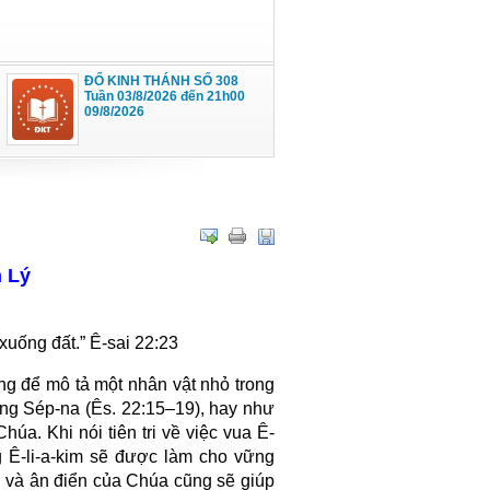
ĐỐ KINH THÁNH SỐ 308
Tuần 03/8/2026 đến 21h00
09/8/2026
 Lý
xuống đất.” Ê-sai 22:23
ng để mô tả một nhân vật nhỏ trong
ũng Sép-na (Ês. 22:15–19), hay như
húa. Khi nói tiên tri về việc vua Ê-
ng Ê-li-a-kim sẽ được làm cho vững
ý và ân điển của Chúa cũng sẽ giúp