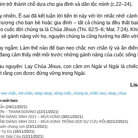
kim trở thành chỗ dựa cho gia đình và dân tộc mình (c.22–24).
y nhiên, Ê-sai đã kết luận lời tiên tri này với lời nhắc nhở cảnh
thượng cho bạn bè hoặc gia đình – tất cả chúng ta đều thất bại
o cuộc đời chúng ta là Chúa Jêsus (Thi. 62:5–6; Mat. 7:24). K
a sẻ gánh nặng với họ, nguyện chúng ta cũng hướng họ đến với
y ngẫm: Làm thế nào để bạn neo chắc nơi chân lý và ân điể
đang cảm thấy mệt mỏi trước những gánh nặng của cuộc sống
ầu nguyện:
Lạy Chúa Jêsus, con cảm ơn Ngài vì Ngài là chiếc
ết rằng con được đứng vững trong Ngài.
Lis
:
neo chắc
,
nơi chân
,
nbsp nbsp
,
vững chắc
,
chúng ta
,
chiếc neo
,
nbsp
,
chúa
n mới hơn
hẫn
(24/11/2021)
 ƠN – THANKSGIVING
(22/11/2021)
ÂM GIÁNG SINH 2021 – MÙA VỌNG
(30/11/2021)
TÂM GIÁNG SINH 2021 – MÙA VỌNG TRÔNG ĐỢI SỰ CỨU RỖI
(02/12/2021)
uên chúng con
(23/11/2021)
ự Tự Do
(18/11/2021)
ợc Giải Cứu
(12/11/2021)