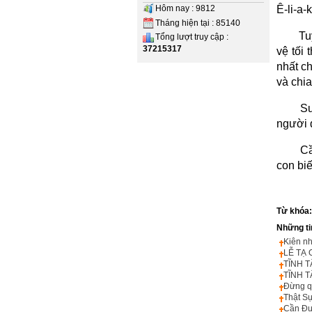
Hôm nay : 9812
Ê-li-a-
Tháng hiện tại : 85140
Tu
Tổng lượt truy cập :
37215317
vệ tối 
nhất ch
và chi
Su
người 
C
con bi
Từ khóa
Những ti
Kiên n
LỄ TẠ
TĨNH T
TĨNH 
Đừng q
Thật S
Cần Đư