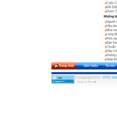
Cuộc C
Đối Di
Được T
Những ti
Người 
Hãy ph
Mùa vụ
Lòng tố
Rửa sạ
Bạn hư
Chuẩn 
Hãy Có
Không g
Giúp Đ
Trang nhất
•
Giới thiệu
•
Tin tức
© Copyright 2012 -
HTTL Vĩn
Design by
Phuoc
®