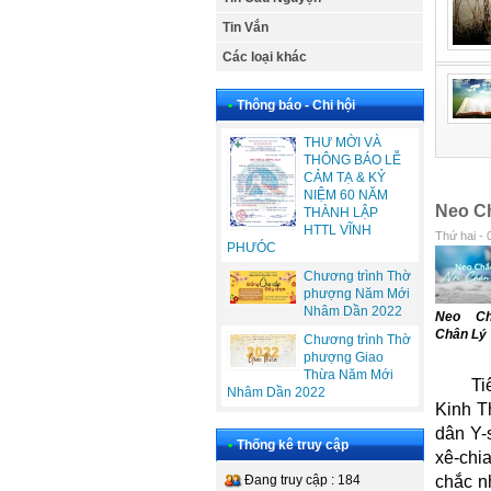
Tin Vắn
Các loại khác
•
Thông báo - Chi hội
THƯ MỜI VÀ
THÔNG BÁO LỄ
CẢM TẠ & KỶ
NIỆM 60 NĂM
Neo C
THÀNH LẬP
HTTL VĨNH
Thứ hai - 
PHƯÓC
Chương trình Thờ
phượng Năm Mới
Nhâm Dần 2022
Neo Ch
Chân Lý
Chương trình Thờ
phượng Giao
Thừa Năm Mới
Ti
Nhâm Dần 2022
Kinh T
dân Y-s
•
Thống kê truy cập
xê-chi
Đang truy cập : 184
chắc n