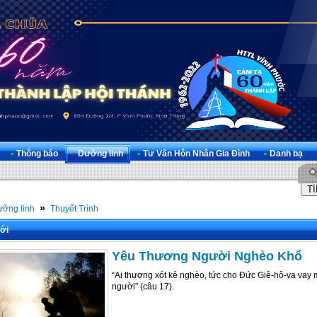
•
Thông báo
•
Dưỡng linh
•
Tư Vấn Hôn Nhân Gia Đình
•
Danh bạ
»
ỡng linh
Thuyết Trình
ới
Yêu Thương Người Nghèo Khổ
“Ai thương xót kẻ nghèo, tức cho Đức Giê-hô-va vay 
người” (câu 17).