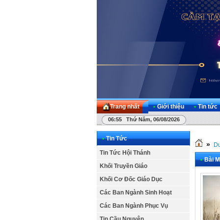
Trang nhất
•
Giới thiệu
•
Tin tức
06:55 Thứ Năm, 06/08/2026
•
Tin Tức
»
Dư
Tin Tức Hội Thánh
•
Bài M
Khối Truyền Giáo
Khối Cơ Đốc Giáo Dục
Các Ban Ngành Sinh Hoạt
Các Ban Ngành Phục Vụ
Tin Cầu Nguyện