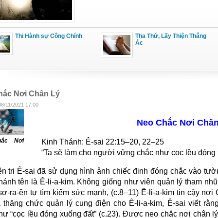
Thi Hành sự Công Chính
Tha Thứ, Lấy Thiện Thắng
Ác
hắc Nơi Chân Lý
08/11/2021 17:00
Neo Chắc Nơi Chân
ắc Nơi
Kinh Thánh: Ê-sai 22:15–20, 22–25
“Ta sẽ làm cho người vững chắc như cọc lều đóng 
ên tri Ê-sai đã sử dụng hình ảnh chiếc đinh đóng chắc vào tườ
hánh tên là Ê-li-a-kim. Không giống như viên quản lý tham nh
ơ-ra-ên tự tìm kiếm sức mạnh, (c.8–11) Ê-li-a-kim tin cậy nơi C
a thăng chức quản lý cung điện cho Ê-li-a-kim, Ê-sai viết rằ
hư “cọc lều đóng xuống đất” (c.23). Được neo chắc nơi chân l