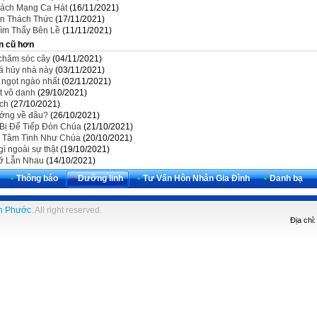
ách Mạng Ca Hát
(16/11/2021)
ện Thách Thức
(17/11/2021)
ìm Thấy Bên Lề
(11/11/2021)
n cũ hơn
chăm sóc cây
(04/11/2021)
á hủy nhà này
(03/11/2021)
 ngọt ngào nhất
(02/11/2021)
t vô danh
(29/10/2021)
ch
(27/10/2021)
ớng về đâu?
(26/10/2021)
Bị Để Tiếp Đón Chúa
(21/10/2021)
 Tâm Tình Như Chúa
(20/10/2021)
ì ngoài sự thật
(19/10/2021)
ỡ Lẫn Nhau
(14/10/2021)
•
Thông báo
•
Dưỡng linh
•
Tư Vấn Hôn Nhân Gia Đình
•
Danh bạ
h Phước
. All right reserved.
Địa chỉ