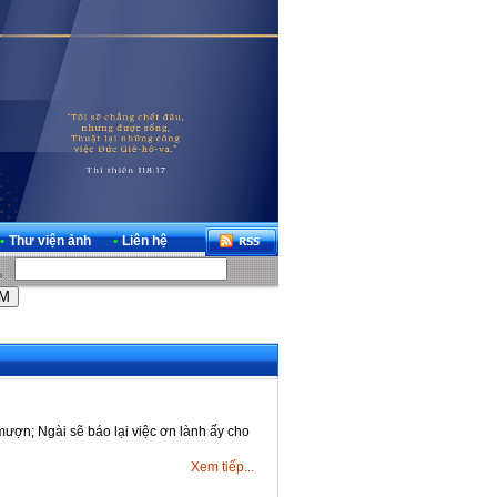
•
Thư viện ảnh
•
Liên hệ
mượn; Ngài sẽ báo lại việc ơn lành ấy cho
Xem tiếp...