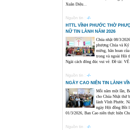
Xuân Diệu...
Nguồn tin :
-/-
HTTL VĨNH PHƯỚC THỜ PHƯ
NỮ TIN LÀNH NĂM 2026
Chúa nhật 08/3/2026
phượng Chúa và Kỷ 
mừng, hân hoan của 
trong và ngoài Hội 
Ngài cách đông đúc vui vẻ. Đề tài:
Nguồn tin :
-/-
NGÀY CAO NIÊN TIN LÀNH VĨNH
Mỗi năm một lần, B
cho Chúa Nhật thứ b
lành Vĩnh Phước. Nă
ngày Hội đồng Bồi l
01/3/2026, Ban Cao niên thực hiện Chươ
Nguồn tin :
-/-