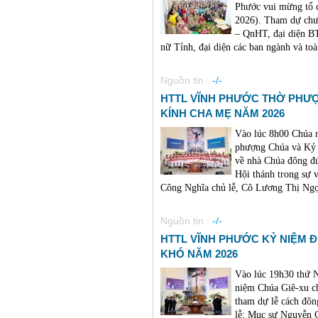
Phước vui mừng tổ c
2026). Tham dự ch
– QnHT, đại diện B
nữ Tỉnh, đại diện các ban ngành và toà
Nguồn tin :
-/-
HTTL VĨNH PHƯỚC THỜ PHƯỢ
KÍNH CHA MẸ NĂM 2026
Vào lúc 8h00 Chúa 
phượng Chúa và Kỷ 
về nhà Chúa đông đú
Hội thánh trong sự
Công Nghĩa chủ lễ, Cô Lương Thị Ngọc
Nguồn tin :
-/-
HTTL VĨNH PHƯỚC KỶ NIỆM 
KHÓ NĂM 2026
Vào lúc 19h30 thứ
niệm Chúa Giê-xu c
tham dự lễ cách đô
lễ: Mục sư Nguyễn 