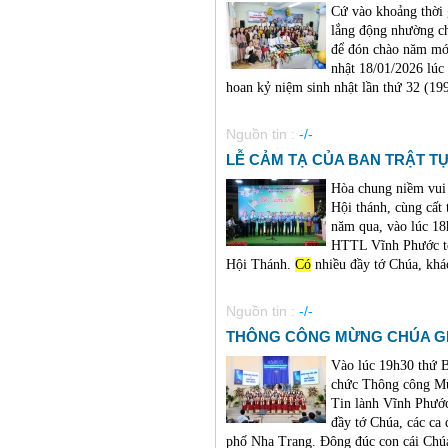
Cứ vào khoảng thời 
lắng động nhường c
để đón chào năm mớ
nhật 18/01/2026 lú
hoan kỷ niệm sinh nhật lần thứ 32 (1994
Nguồn tin :
-/-
LỄ CẢM TẠ CỦA BAN TRẬT TỰ 
Hòa chung niềm vui
Hội thánh, cùng cất
năm qua, vào lúc 18
HTTL Vĩnh Phước t
Hội Thánh.
Có
nhiều đầy tớ Chúa, khác
Nguồn tin :
-/-
THÔNG CÔNG MỪNG CHÚA GI
Vào lúc 19h30 thứ 
chức Thông công Mừ
Tin lành Vĩnh Phư
đầy tớ Chúa, các ca 
phố Nha Trang. Đông đúc con cái Chú