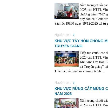
Nằm trong chuỗi cá
2025 của HTTL Vĩnh
chương trình “Mừng
quý con cái Chúa tr
Sáu lúc 19h30 ngày 19/12/2025 tại tư g
Nguồn tin :
-/-
KHU VỰC TÂY HÒN CHỒNG MỪ
TRUYỀN GIẢNG
Tiếp tục chuỗi các 
2025 của HTTL Vĩnh
Khu vực Tây Hòn Ch
và Truyền giảng” tạ
Thấn là diễn giả của chương trình....
Nguồn tin :
-/-
KHU VỰC RỪNG CÁT MỪNG C
NĂM 2025
Nằm trong chuỗi cá
2025 của HTTL Vĩnh