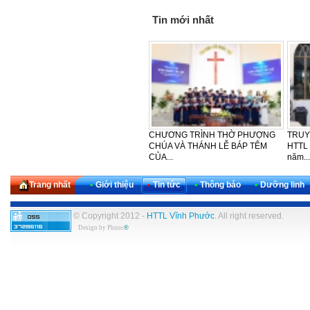
Tin mới nhất
LỄ CẢM TẠ - SINH NHẬT LẦN
CẢM TẠ – SINH NHẬT LẦN THỨ
HTT
THỨ 30 CỦA KHU VỰC TÂY
42 CỦA BAN PHỤ NỮ HTTL
PHƯ
NAM...
VĨNH...
NGÀY
Trang nhất
•
Giới thiệu
•
Tin tức
•
Thông báo
•
Dưỡng linh
© Copyright 2012 -
HTTL Vĩnh Phước
. All right reserved.
Design by
Phuoc
®