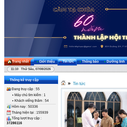
Trang nhất
•
Giới thiệu
•
Tin tức
•
Thông báo
•
Dưỡng linh
11:10 Thứ Sáu, 07/08/2026
•
Thống kê truy cập
»
Tin tức
Đang truy cập : 55
•
Máy chủ tìm kiếm : 1
•
Khách viếng thăm : 54
Hôm nay : 50336
Tháng hiện tại : 155939
Tổng lượt truy cập :
37286116