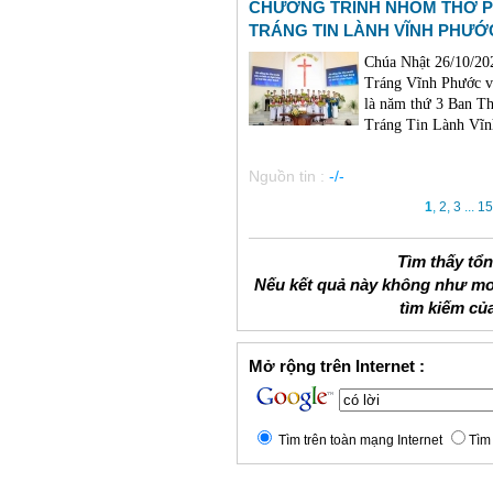
CHƯƠNG TRÌNH NHÓM THỜ P
TRÁNG TIN LÀNH VĨNH PHƯỚ
Chúa Nhật 26/10/202
Tráng Vĩnh Phước vì
là năm thứ 3 Ban T
Tráng Tin Lành Vĩn
Nguồn tin :
-/-
1
,
2
,
3
...
15
Tìm thấy tổ
Nếu kết quả này không như mo
tìm kiếm củ
Mở rộng trên Internet :
Tìm trên toàn mạng Internet
Tìm 