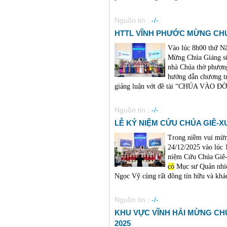
Nguồn tin :
-/-
HTTL VĨNH PHƯỚC MỪNG CHÚ
Vào lúc 8h00 thứ N
Mừng Chúa Giáng sin
nhà Chúa thờ phượn
hướng dẫn chương t
giảng luận với đề tài “CHÚA VÀO ĐỜI
Nguồn tin :
-/-
LỄ KỶ NIỆM CỨU CHÚA GIÊ-XU
Trong niềm vui mừn
24/12/2025 vào lúc
niệm Cứu Chúa Giê-
có
Mục sư Quản nhi
Ngọc Vỹ cùng rất đông tín hữu và khách
Nguồn tin :
-/-
KHU VỰC VĨNH HẢI MỪNG CH
2025