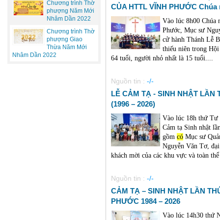
Chương trình Thờ
CỦA HTTL VĨNH PHƯỚC Chúa nh
phượng Năm Mới
Nhâm Dần 2022
Vào lúc 8h00 Chúa n
Phước, Mục sư Nguy
Chương trình Thờ
cử hành Thánh Lễ B
phượng Giao
Thừa Năm Mới
thiếu niên trong Hội
Nhâm Dần 2022
64 tuổi, người nhỏ nhất là 15 tuổi....
Nguồn tin :
-/-
LỄ CẢM TẠ - SINH NHẬT LẦN
(1996 – 2026)
Vào lúc 18h thứ Tư
Cảm tạ Sinh nhật lầ
gồm
có
Mục sư Quản
Nguyễn Văn Tơ, đại 
khách mời của các khu vực và toàn thể 
Nguồn tin :
-/-
CẢM TẠ – SINH NHẬT LẦN TH
PHƯỚC 1984 – 2026
Vào lúc 14h30 thứ 