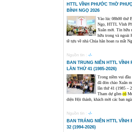
HTTL VĨNH PHƯỚC THỜ PHƯ
BÍNH NGỌ 2026
Vào lúc 08h00 thứ 
Ngọ, HTTL Vĩnh P
Xuân mới. Tín hữu n
hữu trong và ngoài 
tề tựu về nhà Chúa hân hoan ra mắt Ng
Nguồn tin :
-/-
BAN TRUNG NIÊN HTTL VĨNH
LẦN THỨ 41 (1985-2026)
Trong niềm vui đầu
đã đón chào Xuân m
lần thứ 41 (1985 – 2
Tham dự gồm
có
Mụ
diện Hội thánh, khách mời các ban ngành
Nguồn tin :
-/-
BAN TRÁNG NIÊN HTTL VĨNH
32 (1994-2026)