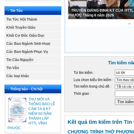
CẢM TẠ – SINH NHẬT LẦN THỨ 42
•
Tin Tức
PHỤ NỮ HTTL VĨNH PHƯỚC 1984 – 2
Tin Tức Hội Thánh
Khối Truyền Giáo
Khối Cơ Đốc Giáo Dục
Các Ban Ngành Sinh Hoạt
Các Ban Ngành Phục Vụ
Tin Cầu Nguyện
Tìm kiếm nâ
Tin Vắn
Từ tìm kiếm :
Các loại khác
Lựa chọn kiểu tìm kiếm :
Tìm kiếm trong chủ đề :
•
Thông báo - Chi hội
Thời gian :
THƯ MỜI VÀ
THÔNG BÁO LỄ
CẢM TẠ & KỶ
NIỆM 60 NĂM
THÀNH LẬP
Kết quả tìm kiếm trên Tin
HTTL VĨNH
PHƯÓC
CHƯƠNG TRÌNH THỜ PHƯỢNG