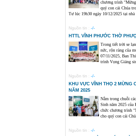
chương trình “Mừng
quý con cái Chúa tr
Tư lúc 19h30 ngày 10/12/2025 tại nhà 
Nguồn tin :
-/-
HTTL VĨNH PHƯỚC THỜ PHƯỢ
Trong tiết trời se 
nức, rộn ràng của m
07/11/2025, Ban Thi
trình Vọng Giáng s
Nguồn tin :
-/-
KHU VỰC VĨNH THỌ 2 MỪNG 
NĂM 2025
Nằm trong chuỗi cá
Sinh năm 2025 của 
chức chương trình 
cho quý con cái Chúa
Nguồn tin :
-/-