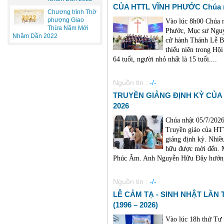
CỦA HTTL VĨNH PHƯỚC Chúa nh
Chương trình Thờ
phượng Giao
Vào lúc 8h00 Chúa n
Thừa Năm Mới
Phước, Mục sư Nguy
Nhâm Dần 2022
cử hành Thánh Lễ B
thiếu niên trong Hội
64 tuổi, người nhỏ nhất là 15 tuổi....
Nguồn tin :
-/-
TRUYỀN GIẢNG ĐỊNH KỲ CỦA 
2026
Chúa nhật 05/7/202
Truyền giáo của HT
giảng định kỳ. Nhiề
hữu được mời đến. 
Phúc Âm. Anh Nguyễn Hữu Đây hướng 
Nguồn tin :
-/-
LỄ CẢM TẠ - SINH NHẬT LẦN
(1996 – 2026)
Vào lúc 18h thứ Tư