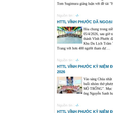
Tom Sugimura giảng luận với đề tà
Nguồn tin :
-/-
HTTL VĨNH PHƯỚC DÃ NGOẠI 
Hòa chung trong niề
05/4/2026, sau giờ 
thánh Vĩnh Phước đã
Khu Du Lịch Trăm 
Trang với hơn 400 người tham dự....
Nguồn tin :
-/-
HTTL VĨNH PHƯỚC KỶ NIỆM 
2026
Vào sáng Chúa nhật
buổi nhóm thờ phư
MỘ TRỐNG”. Mục sư
ông Nguyễn Sanh hướ
Nguồn tin :
-/-
HTTL VĨNH PHƯỚC KỶ NIỆM 