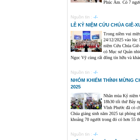
Phúc Âm. Có 7 người
Nguồn tin :
-/-
LỄ KỶ NIỆM CỨU CHÚA GIÊ-XU
Trong niềm vui mừn
24/12/2025 vào lúc
niệm Cứu Chúa Giê-
có Mục sư Quản nhi
Ngọc Vỹ cùng rất đông tín hữu và khách
Nguồn tin :
-/-
NHÓM KHIẾM THÍNH MỪNG CH
2025
Nhân mùa Kỷ niệm 
18h30 tối thứ Bảy 
Vĩnh Phước đã có c
Chúa giáng sinh năm 2025 tại phòng n
khoảng 70 người trong đó có hơn 55 th
Nguồn tin :
-/-