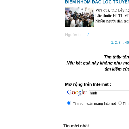
ĐIỂM NHÓM ĐẮC LỘC TRUYỀN
Vừa qua, thứ Bảy n
Lộc thuộc HTTL Vĩn
Nhiều người dân tro
Nguồn tin :
-/-
1
,
2
,
3
...
40
Tìm thấy tổ
Nếu kết quả này không như mo
tìm kiếm củ
Mở rộng trên Internet :
Tìm trên toàn mạng Internet
Tìm 
Tin mới nhất