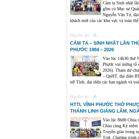
Cảm tạ Sinh nhật lầ
gồm có Mục sư Quản
Nguyễn Văn Tơ, đại 
khách mời của các khu vực và toàn thể 
Nguồn tin :
-/-
CẢM TẠ – SINH NHẬT LẦN TH
PHƯỚC 1984 – 2026
Vào lúc 14h30 thứ 
Phước vui mừng tổ c
2026). Tham dự chư
– QnHT, đại diện B
nữ Tỉnh, đại diện các ban ngành và toà
Nguồn tin :
-/-
HTTL VĨNH PHƯỚC THỜ PHƯ
THÁNH LINH GIÁNG LÂM, NG
Vào lúc 8h00 Chúa 
Chúa cùng Kỷ niệm 
Truyền giáo trong s
Trời. Chương trình