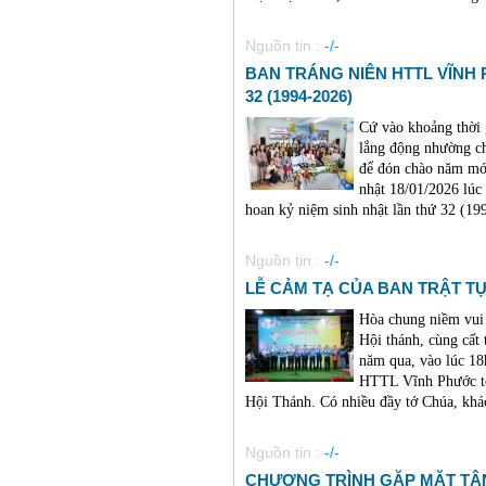
Nguồn tin :
-/-
BAN TRÁNG NIÊN HTTL VĨNH
32 (1994-2026)
Cứ vào khoảng thời 
lắng động nhường c
để đón chào năm mớ
nhật 18/01/2026 lú
hoan kỷ niệm sinh nhật lần thứ 32 (1994
Nguồn tin :
-/-
LỄ CẢM TẠ CỦA BAN TRẬT TỰ 
Hòa chung niềm vui
Hội thánh, cùng cất
năm qua, vào lúc 18
HTTL Vĩnh Phước t
Hội Thánh. Có nhiều đầy tớ Chúa, khác
Nguồn tin :
-/-
CHƯƠNG TRÌNH GẶP MẶT TÂN