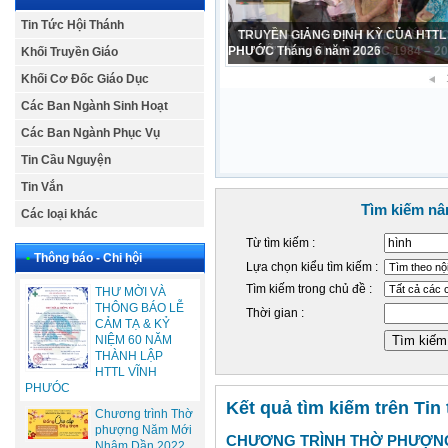
Tin Tức Hội Thánh
CẢM TẠ – SINH NHẬT LẦN THỨ 42
PHỤ NỮ HTTL VĨNH PHƯỚC 1984 – 2
Khối Truyền Giáo
Khối Cơ Đốc Giáo Dục
Các Ban Ngành Sinh Hoạt
Các Ban Ngành Phục Vụ
Tin Cầu Nguyện
Tin Vắn
Tìm kiếm nâ
Các loại khác
Từ tìm kiếm :
•
Thông báo - Chi hội
Lựa chọn kiểu tìm kiếm :
Tìm kiếm trong chủ đề :
THƯ MỜI VÀ
THÔNG BÁO LỄ
Thời gian :
CẢM TẠ & KỶ
NIỆM 60 NĂM
THÀNH LẬP
HTTL VĨNH
PHƯÓC
Kết quả tìm kiếm trên Tin
Chương trình Thờ
phượng Năm Mới
CHƯƠNG TRÌNH THỜ PHƯỢNG
Nhâm Dần 2022