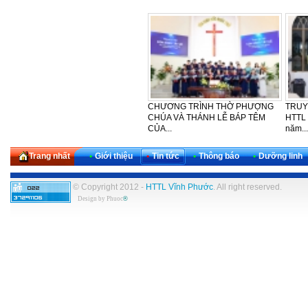
LỄ CẢM TẠ - SINH NHẬT LẦN
CẢM TẠ – SINH NHẬT LẦN THỨ
HTTL
THỨ 30 CỦA KHU VỰC TÂY
42 CỦA BAN PHỤ NỮ HTTL
PHƯỢ
NAM...
VĨNH...
NGÀY
Trang nhất
•
Giới thiệu
•
Tin tức
•
Thông báo
•
Dưỡng linh
© Copyright 2012 -
HTTL Vĩnh Phước
. All right reserved.
Design by
Phuoc
®