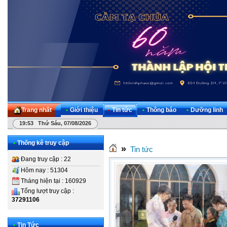
Trang nhất
•
Giới thiệu
•
Tin tức
•
Thông báo
•
Dưỡng linh
19:53 Thứ Sáu, 07/08/2026
•
Thống kê truy cập
»
Tin tức
Đang truy cập : 22
Hôm nay : 51304
Tháng hiện tại : 160929
Tổng lượt truy cập :
37291106
•
Tin Tức