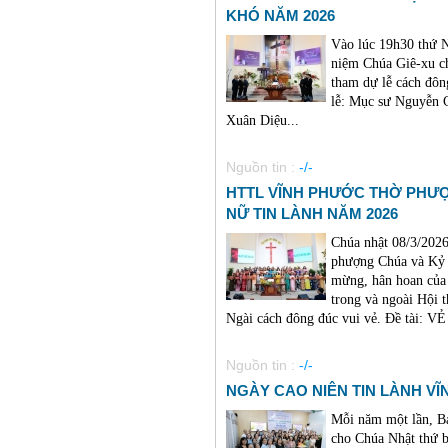
KHÓ NĂM 2026
Vào lúc 19h30 thứ
niệm Chúa Giê-xu c
tham dự lễ cách đô
lễ: Mục sư Nguyễn 
Xuân Diệu...
Nguồn tin :
-/-
HTTL VĨNH PHƯỚC THỜ PHƯ
NỮ TIN LÀNH NĂM 2026
Chúa nhật 08/3/2026
phượng Chúa và Kỷ 
mừng, hân hoan của 
trong và ngoài Hội 
Ngài cách đông đúc vui vẻ. Đề tài:
Nguồn tin :
-/-
NGÀY CAO NIÊN TIN LÀNH VĨNH
Mỗi năm một lần, B
cho Chúa Nhật thứ b