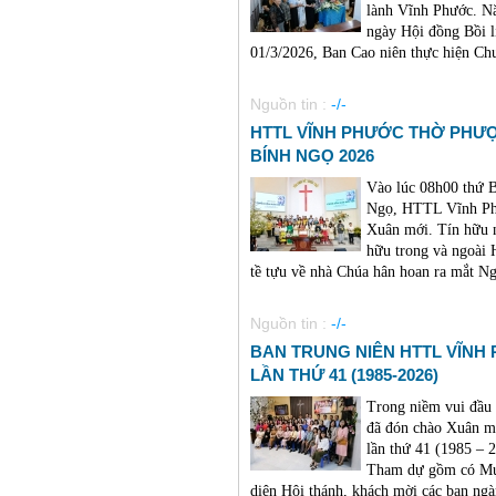
lành Vĩnh Phước. Nă
ngày Hội đồng Bồi l
01/3/2026, Ban Cao niên thực hiện Chươ
Nguồn tin :
-/-
HTTL VĨNH PHƯỚC THỜ PHƯ
BÍNH NGỌ 2026
Vào lúc 08h00 thứ 
Ngọ, HTTL Vĩnh Phư
Xuân mới. Tín hữu n
hữu trong và ngoài 
tề tựu về nhà Chúa hân hoan ra mắt Ng
Nguồn tin :
-/-
BAN TRUNG NIÊN HTTL VĨNH
LẦN THỨ 41 (1985-2026)
Trong niềm vui đầu
đã đón chào Xuân m
lần thứ 41 (1985 – 2
Tham dự gồm có Mụ
diện Hội thánh, khách mời các ban ngành