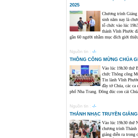
2025
Chương trình Giáng 
sinh năm nay là c
tổ chức vào lúc 19h
thánh Vĩnh Phước đã
gần 60 người nhằm mục đích giới thiệu 
Nguồn tin :
-/-
THÔNG CÔNG MỪNG CHÚA GI
Vào lúc 19h30 thứ 
chức Thông công Mừ
Tin lành Vĩnh Phướ
đầy tớ Chúa, các ca 
phố Nha Trang. Đông đúc con cái Chú
Nguồn tin :
-/-
THÁNH NHẠC TRUYỀN GIẢNG 
Vào lúc 19h30 thứ
chương trình Thánh
giảng diễn ra trong