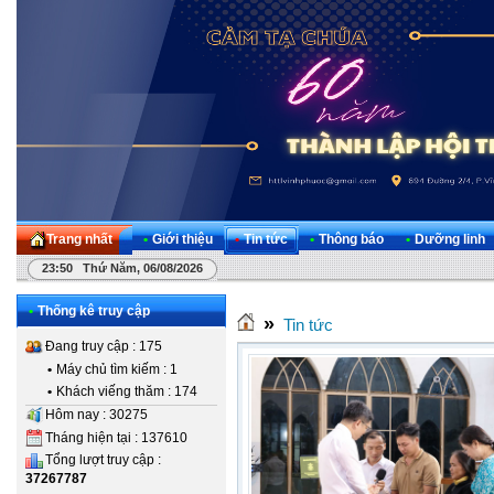
Trang nhất
•
Giới thiệu
•
Tin tức
•
Thông báo
•
Dưỡng linh
23:50 Thứ Năm, 06/08/2026
•
Thống kê truy cập
»
Tin tức
Đang truy cập : 175
•
Máy chủ tìm kiếm : 1
•
Khách viếng thăm : 174
Hôm nay : 30275
Tháng hiện tại : 137610
Tổng lượt truy cập :
37267787