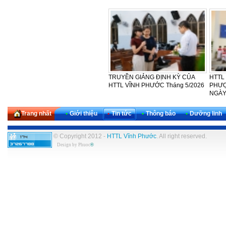
HTTL VĨNH PHƯỚC KỶ NIỆM
TRUYỀN GIẢNG ĐỊNH KỲ CỦA
HTTL
CHÚA THĂNG THIÊN NĂM 2026
HTTL VĨNH PHƯỚC Tháng 5/2026
PHƯỢ
NGÀY 
Trang nhất
•
Giới thiệu
•
Tin tức
•
Thông báo
•
Dưỡng linh
© Copyright 2012 -
HTTL Vĩnh Phước
. All right reserved.
Design by
Phuoc
®