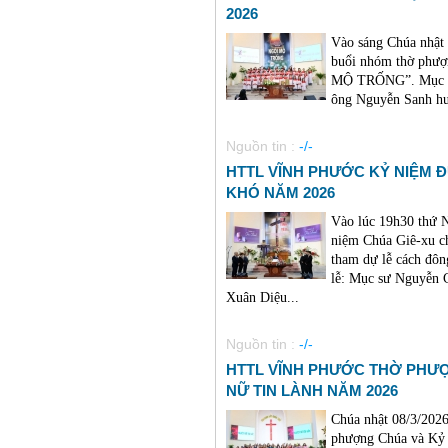
2026
Vào sáng Chúa nhật
buổi nhóm thờ phư
MỘ TRỐNG”. Mục sư
ông Nguyễn Sanh hướ
Nguồn tin :
-/-
HTTL VĨNH PHƯỚC KỶ NIỆM 
KHÓ NĂM 2026
Vào lúc 19h30 thứ
niệm Chúa Giê-xu c
tham dự lễ cách đô
lễ: Mục sư Nguyễn 
Xuân Diệu...
Nguồn tin :
-/-
HTTL VĨNH PHƯỚC THỜ PHƯ
NỮ TIN LÀNH NĂM 2026
Chúa nhật 08/3/202
phượng Chúa và Kỷ 