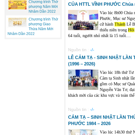
Chương trình Thờ
CỦA HTTL VĨNH PHƯỚC Chúa nh
phượng Năm Mới
Nhâm Dần 2022
Vào lúc 8h00 Chúa n
Phước, Mục sư Ngu
Chương trình Thờ
cử hành
Thánh
Lễ Bá
phượng Giao
Thừa Năm Mới
thiếu niên trong
Hội
Nhâm Dần 2022
64 tuổi, người nhỏ nhất là 15 tuổi....
Nguồn tin :
-/-
LỄ CẢM TẠ - SINH NHẬT LẦN
(1996 – 2026)
Vào lúc 18h thứ Tư
Cảm tạ Sinh nhật lầ
gồm có Mục sư Quản
Nguyễn Văn Tơ, đạ
khách mời của các khu vực và toàn thể 
Nguồn tin :
-/-
CẢM TẠ – SINH NHẬT LẦN TH
PHƯỚC 1984 – 2026
Vào lúc 14h30 thứ 