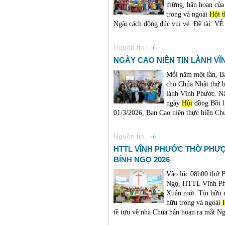
mừng, hân hoan của
trong và ngoài
Hội
Ngài cách đông đúc vui vẻ. Đề tài:
Nguồn tin :
-/-
NGÀY CAO NIÊN TIN LÀNH VĨNH
Mỗi năm một lần, B
cho Chúa Nhật thứ b
lành Vĩnh Phước. Nă
ngày
Hội
đồng Bồi l
01/3/2026, Ban Cao niên thực hiện Chươ
Nguồn tin :
-/-
HTTL VĨNH PHƯỚC THỜ PHƯ
BÍNH NGỌ 2026
Vào lúc 08h00 thứ 
Ngọ, HTTL Vĩnh Phư
Xuân mới. Tín hữu n
hữu trong và ngoài
tề tựu về nhà Chúa hân hoan ra mắt Ng