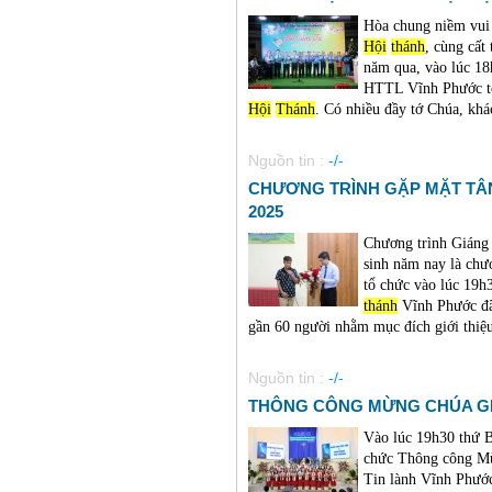
Hòa chung niềm vui
Hội
thánh
, cùng cất
năm qua, vào lúc 18
HTTL Vĩnh Phước t
Hội
Thánh
. Có nhiều đầy tớ Chúa, khác
Nguồn tin :
-/-
CHƯƠNG TRÌNH GẶP MẶT TÂN
2025
Chương trình Giáng 
sinh năm nay là c
tổ chức vào lúc 19h
thánh
Vĩnh Phước đã 
gần 60 người nhằm mục đích giới thiệ
Nguồn tin :
-/-
THÔNG CÔNG MỪNG CHÚA GI
Vào lúc 19h30 thứ 
chức Thông công Mừ
Tin lành Vĩnh Phướ