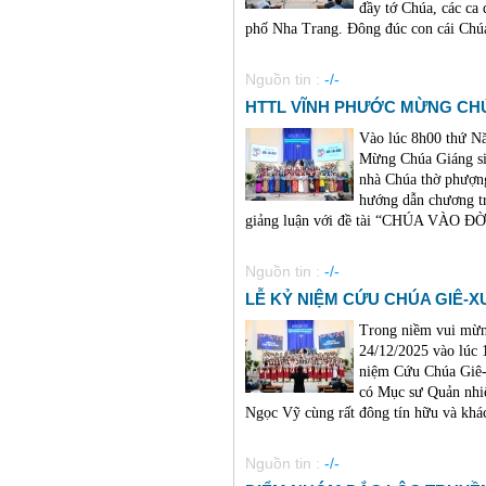
đầy tớ Chúa, các ca
phố Nha Trang. Đông đúc con cái Chú
Nguồn tin :
-/-
HTTL VĨNH PHƯỚC MỪNG CHÚ
Vào lúc 8h00 thứ N
Mừng Chúa Giáng sin
nhà Chúa thờ phượn
hướng dẫn chương t
giảng luận với đề tài “CHÚA VÀO ĐỜI
Nguồn tin :
-/-
LỄ KỶ NIỆM CỨU CHÚA GIÊ-XU
Trong niềm vui mừn
24/12/2025 vào lúc
niệm Cứu Chúa Giê-
có Mục sư Quản nhi
Ngọc Vỹ cùng rất đông tín hữu và khách
Nguồn tin :
-/-