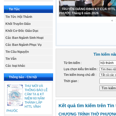
TRUYỀN GIẢNG ĐỊNH KỲ CỦA HTTL
•
Tin Tức
PHƯỚC Tháng 6 năm 2026
Tin Tức Hội Thánh
Khối Truyền Giáo
Khối Cơ Đốc Giáo Dục
Các Ban Ngành Sinh Hoạt
Các Ban Ngành Phục Vụ
Tin Cầu Nguyện
Tìm kiếm nâ
Tin Vắn
Từ tìm kiếm :
Các loại khác
Lựa chọn kiểu tìm kiếm :
Tìm kiếm trong chủ đề :
•
Thông báo - Chi hội
Thời gian :
THƯ MỜI VÀ
THÔNG BÁO LỄ
CẢM TẠ & KỶ
NIỆM 60 NĂM
THÀNH LẬP
Kết quả tìm kiếm trên Tin
HTTL VĨNH
PHƯÓC
CHƯƠNG TRÌNH THỜ PHƯỢNG