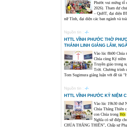
Phước vui mừng tổ c
2026). Tham dự chư
– QnHT, đại diện 
nữ Tỉnh, đại diện các ban ngành và toà
Nguồn tin :
-/-
HTTL VĨNH PHƯỚC THỜ PHƯ
THÁNH LINH GIÁNG LÂM, NG
Vào lúc 8h00 Chúa 
Chúa cùng Kỷ niệm
Truyền giáo trong s
Trời. Chương trình
Tom Sugimura giảng luận với đề tà
Nguồn tin :
-/-
HTTL VĨNH PHƯỚC KỶ NIỆM C
Vào lúc 19h30 thứ
Chúa Thăng Thiên cá
con Chúa trong
Hội
Nghĩa có sứ điệp c
CHÚA THĂNG THIÊN”, Chấp sự Phạm 