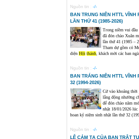
Nguồn tin :
-/-
BAN TRUNG NIÊN HTTL VĨNH
LẦN THỨ 41 (1985-2026)
Trong niềm vui đầu
đã đón chào Xuân m
lần thứ 41 (1985 – 2
Tham dự gồm có Mụ
diện
Hội
thánh
, khách mời các ban ngàn
Nguồn tin :
-/-
BAN TRÁNG NIÊN HTTL VĨNH
32 (1994-2026)
Cứ vào khoảng thời 
lắng động nhường c
để đón chào năm mớ
nhật 18/01/2026 lú
hoan kỷ niệm sinh nhật lần thứ 32 (1994
Nguồn tin :
-/-
LỄ CẢM TẠ CỦA BAN TRẬT TỰ 