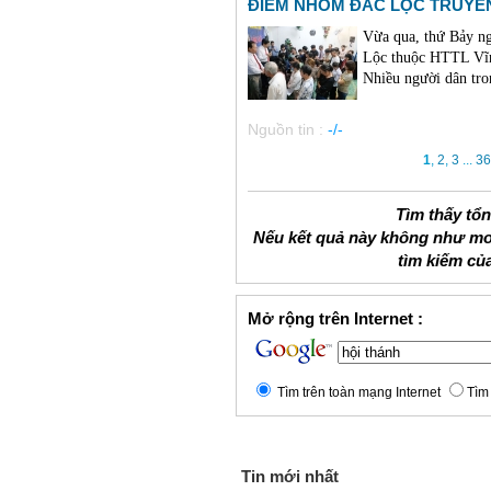
ĐIỂM NHÓM ĐẮC LỘC TRUYỀN
Vừa qua, thứ Bảy n
Lộc thuộc HTTL Vĩn
Nhiều người dân tro
Nguồn tin :
-/-
1
,
2
,
3
...
36
Tìm thấy tổ
Nếu kết quả này không như mo
tìm kiếm củ
Mở rộng trên Internet :
Tìm trên toàn mạng Internet
Tìm 
Tin mới nhất