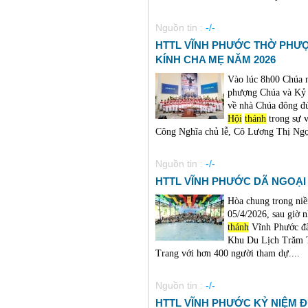
Nguồn tin :
-/-
HTTL VĨNH PHƯỚC THỜ PHƯỢ
KÍNH CHA MẸ NĂM 2026
Vào lúc 8h00 Chúa 
phượng Chúa và Kỷ 
về nhà Chúa đông đú
Hội
thánh
trong sự 
Công Nghĩa chủ lễ, Cô Lương Thị Ngọc
Nguồn tin :
-/-
HTTL VĨNH PHƯỚC DÃ NGOẠI 
Hòa chung trong niề
05/4/2026, sau giờ
thánh
Vĩnh Phước đã 
Khu Du Lịch Trăm 
Trang với hơn 400 người tham dự....
Nguồn tin :
-/-
HTTL VĨNH PHƯỚC KỶ NIỆM 