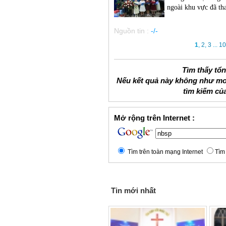
ngoài khu vực đã th
Nguồn tin :
-/-
1
,
2
,
3
...
10
Tìm thấy tổ
Nếu kết quả này không như mo
tìm kiếm củ
Mở rộng trên Internet :
Tìm trên toàn mạng Internet
Tìm 
Tin mới nhất