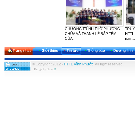
LỄ CẢM TẠ - SINH NHẬT LẦN
CẢM TẠ – SINH NHẬT LẦN THỨ
HTTL
THỨ 30 CỦA KHU VỰC TÂY
42 CỦA BAN PHỤ NỮ HTTL
PHƯỢ
NAM...
VĨNH...
NGÀY
Trang nhất
•
Giới thiệu
•
Tin tức
•
Thông báo
•
Dưỡng linh
© Copyright 2012 -
HTTL Vĩnh Phước
. All right reserved.
Design by
Phuoc
®