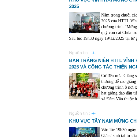
2025
Nằm trong chuỗi cá
2025 của HTTL Vĩnh
chương trình “Mừng
quý con cái Chúa tr
Sáu lúc 19h30 ngày 19/12/2025 tại tư g
Nguồn tin :
-/-
BAN TRÁNG NIÊN HTTL VĨNH
2025 VÀ CÔNG TÁC THIỆN NG
Cứ đến mùa Giáng si
thương để rao giảng
chương trình ở nơi 
hạt giống đạo đầu ti
xã Đầm Vân thuộc hu
Nguồn tin :
-/-
KHU VỰC TÂY NAM MỪNG CHÚ
Vào lúc 19h30 ngà
Giáng sinh tại tư g