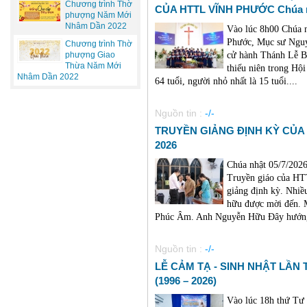
Chương trình Thờ
CỦA HTTL VĨNH PHƯỚC Chúa nh
phượng Năm Mới
Nhâm Dần 2022
Vào lúc 8h00 Chúa n
Phước, Mục sư Nguy
Chương trình Thờ
cử hành Thánh Lễ B
phượng Giao
Thừa Năm Mới
thiếu niên trong Hội
Nhâm Dần 2022
64 tuổi, người nhỏ nhất là 15 tuổi....
Nguồn tin :
-/-
TRUYỀN GIẢNG ĐỊNH KỲ CỦA 
2026
Chúa nhật 05/7/202
Truyền giáo của HT
giảng định kỳ. Nhiề
hữu được mời đến. 
Phúc Âm. Anh Nguyễn Hữu Đây hướng 
Nguồn tin :
-/-
LỄ CẢM TẠ - SINH NHẬT LẦN
(1996 – 2026)
Vào lúc 18h thứ Tư