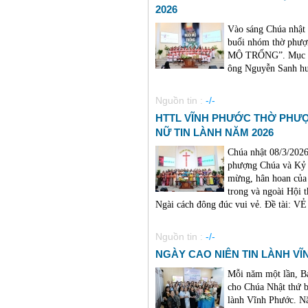
2026
Vào sáng Chúa nhật
buổi nhóm thờ phư
MỘ TRỐNG”. Mục sư
ông Nguyễn Sanh hướ
Nguồn tin :
-/-
HTTL VĨNH PHƯỚC THỜ PHƯ
NỮ TIN LÀNH NĂM 2026
Chúa nhật 08/3/2026
phượng Chúa và Kỷ 
mừng, hân hoan của 
trong và ngoài Hội 
Ngài cách đông đúc vui vẻ. Đề tài:
Nguồn tin :
-/-
NGÀY CAO NIÊN TIN LÀNH VĨNH
Mỗi năm một lần, B
cho Chúa Nhật thứ b
lành Vĩnh Phước. Nă