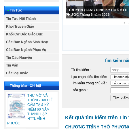
CẢM TẠ – SINH NHẬT LẦN THỨ 42
•
Tin Tức
PHỤ NỮ HTTL VĨNH PHƯỚC 1984 – 2
Tin Tức Hội Thánh
Khối Truyền Giáo
Khối Cơ Đốc Giáo Dục
Các Ban Ngành Sinh Hoạt
Các Ban Ngành Phục Vụ
Tin Cầu Nguyện
Tìm kiếm nâ
Tin Vắn
Từ tìm kiếm :
Các loại khác
Lựa chọn kiểu tìm kiếm :
Tìm kiếm trong chủ đề :
•
Thông báo - Chi hội
Thời gian :
THƯ MỜI VÀ
THÔNG BÁO LỄ
CẢM TẠ & KỶ
NIỆM 60 NĂM
THÀNH LẬP
Kết quả tìm kiếm trên Tin
HTTL VĨNH
PHƯÓC
CHƯƠNG TRÌNH THỜ PHƯỢNG