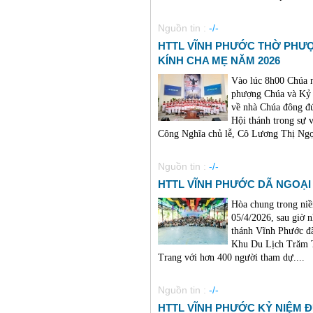
Nguồn tin :
-/-
HTTL VĨNH PHƯỚC THỜ PHƯỢ
KÍNH CHA MẸ NĂM 2026
Vào lúc 8h00 Chúa 
phượng Chúa và Kỷ 
về nhà Chúa đông đú
Hội thánh trong sự
Công Nghĩa chủ lễ, Cô Lương Thị Ngọc
Nguồn tin :
-/-
HTTL VĨNH PHƯỚC DÃ NGOẠI 
Hòa chung trong niề
05/4/2026, sau giờ 
thánh Vĩnh Phước đã
Khu Du Lịch Trăm 
Trang với hơn 400 người tham dự....
Nguồn tin :
-/-
HTTL VĨNH PHƯỚC KỶ NIỆM 