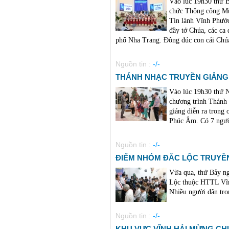
Vào lúc 19h30 thứ 
chức Thông công Mừ
Tin lành Vĩnh Phướ
đầy tớ Chúa, các ca 
phố Nha Trang. Đông đúc con cái Chú
Nguồn tin :
-/-
THÁNH NHẠC TRUYỀN GIẢNG 
Vào lúc 19h30 thứ
chương trình Thánh
giảng diễn ra trong
Phúc Âm. Có 7 người
Nguồn tin :
-/-
ĐIỂM NHÓM ĐẮC LỘC TRUYỀN
Vừa qua, thứ Bảy n
Lộc thuộc HTTL Vĩn
Nhiều người dân tro
Nguồn tin :
-/-
KHU VỰC VĨNH HẢI MỪNG CH