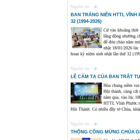
Nguồn tin :
-/-
BAN TRÁNG NIÊN HTTL VĨNH
32 (1994-2026)
Cứ vào khoảng thời 
lắng động nhường c
để đón chào năm mớ
nhật 18/01/2026 lú
hoan kỷ niệm sinh nhật lần thứ 32 (1994
Nguồn tin :
-/-
LỄ CẢM TẠ CỦA BAN TRẬT TỰ 
Hòa chung niềm vui
Hội thánh, cùng cất
năm qua, vào lúc 18
HTTL Vĩnh Phước t
Hội Thánh. Có nhiều đầy tớ Chúa, khác
Nguồn tin :
-/-
THÔNG CÔNG MỪNG CHÚA GI