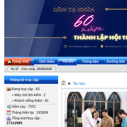
Trang nhất
•
Giới thiệu
•
Tin tức
•
Thông báo
•
Dưỡng linh
01:37 Chủ nhật, 09/08/2026
•
Thống kê truy cập
»
Tin tức
Đang truy cập : 83
•
Máy chủ tìm kiếm : 2
•
Khách viếng thăm : 81
Hôm nay : 7551
Tháng hiện tại : 182808
Tổng lượt truy cập :
37312985