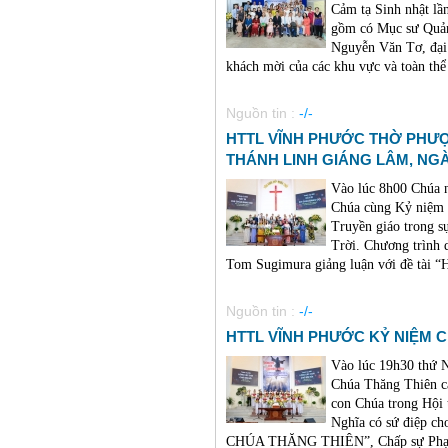
Cảm tạ Sinh nhật lầ
gồm có Mục sư Quản
Nguyễn Văn Tơ, đại 
khách mời của các khu vực và toàn thể 
Nguồn tin :
-/-
HTTL VĨNH PHƯỚC THỜ PHƯ
THÁNH LINH GIÁNG LÂM, NG
Vào lúc 8h00 Chúa 
Chúa cùng Kỷ niệm 
Truyền giáo trong s
Trời. Chương trình
Tom Sugimura giảng luận với đề tà
Nguồn tin :
-/-
HTTL VĨNH PHƯỚC KỶ NIỆM C
Vào lúc 19h30 thứ
Chúa Thăng Thiên cá
con Chúa trong Hội
Nghĩa có sứ điệp c
CHÚA THĂNG THIÊN”, Chấp sự Phạm 