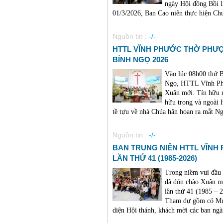
ngày Hội đồng Bồi l
01/3/2026, Ban Cao niên thực hiện Chươ
Nguồn tin :
-/-
HTTL VĨNH PHƯỚC THỜ PHƯ
BÍNH NGỌ 2026
Vào lúc 08h00 thứ 
Ngọ, HTTL Vĩnh Phư
Xuân mới. Tín hữu n
hữu trong và ngoài 
tề tựu về nhà Chúa hân hoan ra mắt Ng
Nguồn tin :
-/-
BAN TRUNG NIÊN HTTL VĨNH
LẦN THỨ 41 (1985-2026)
Trong niềm vui đầu
đã đón chào Xuân m
lần thứ 41 (1985 – 2
Tham dự gồm có Mụ
diện Hội thánh, khách mời các ban ngành