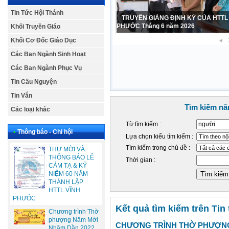
Tin Tức Hội Thánh
CẢM TẠ – SINH NHẬT LẦN THỨ 42
PHỤ NỮ HTTL VĨNH PHƯỚC 1984 – 2
Khối Truyền Giáo
Khối Cơ Đốc Giáo Dục
Các Ban Ngành Sinh Hoạt
Các Ban Ngành Phục Vụ
Tin Cầu Nguyện
Tin Vắn
Tìm kiếm nâ
Các loại khác
Từ tìm kiếm :
•
Thông báo - Chi hội
Lựa chọn kiểu tìm kiếm :
Tìm kiếm trong chủ đề :
THƯ MỜI VÀ
THÔNG BÁO LỄ
Thời gian :
CẢM TẠ & KỶ
NIỆM 60 NĂM
THÀNH LẬP
HTTL VĨNH
PHƯÓC
Kết quả tìm kiếm trên Tin
Chương trình Thờ
phượng Năm Mới
CHƯƠNG TRÌNH THỜ PHƯỢNG
Nhâm Dần 2022