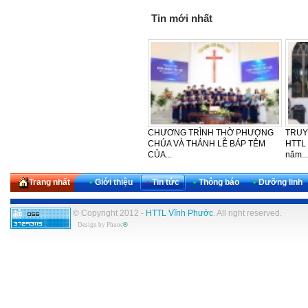
Tin mới nhất
LỄ CẢM TẠ - SINH NHẬT LẦN
CẢM TẠ – SINH NHẬT LẦN THỨ
HTTL
THỨ 30 CỦA KHU VỰC TÂY
42 CỦA BAN PHỤ NỮ HTTL
PHƯỢ
NAM...
VĨNH...
NGÀY
Trang nhất
•
Giới thiệu
•
Tin tức
•
Thông báo
•
Dưỡng linh
© Copyright 2012 -
HTTL Vĩnh Phước
. All right reserved.
Design by
Phuoc
®