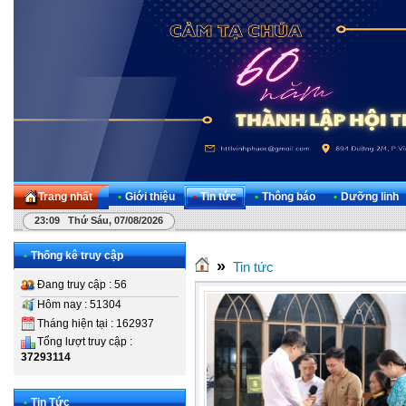
Trang nhất
•
Giới thiệu
•
Tin tức
•
Thông báo
•
Dưỡng linh
23:09 Thứ Sáu, 07/08/2026
•
Thống kê truy cập
»
Tin tức
Đang truy cập : 56
Hôm nay : 51304
Tháng hiện tại : 162937
Tổng lượt truy cập :
37293114
•
Tin Tức