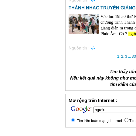
Nguồn tin :
-/-
THÁNH NHẠC TRUYỀN GIẢNG 
Vào lúc 19h30 thứ
chương trình Thánh
giảng diễn ra trong
Phúc Âm. Có 7
ngư
Nguồn tin :
-/-
1
,
2
,
3
...
33
Tìm thấy tổ
Nếu kết quả này không như mo
tìm kiếm củ
Mở rộng trên Internet :
Tìm trên toàn mạng Internet
Tìm 