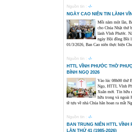
Nguồn tin :
-/-
NGÀY CAO NIÊN TIN LÀNH VĨNH
Mỗi năm một lần, B
cho Chúa Nhật thứ b
lành Vĩnh Phước. Nă
ngày Hội đồng Bồi l
01/3/2026, Ban Cao niên thực hiện Chươ
Nguồn tin :
-/-
HTTL VĨNH PHƯỚC THỜ PHƯ
BÍNH NGỌ 2026
Vào lúc 08h00 thứ 
Ngọ, HTTL Vĩnh Phư
Xuân mới. Tín hữu n
hữu trong và ngoài 
tề tựu về nhà Chúa hân hoan ra mắt Ng
Nguồn tin :
-/-
BAN TRUNG NIÊN HTTL VĨNH
LẦN THỨ 41 (1985-2026)