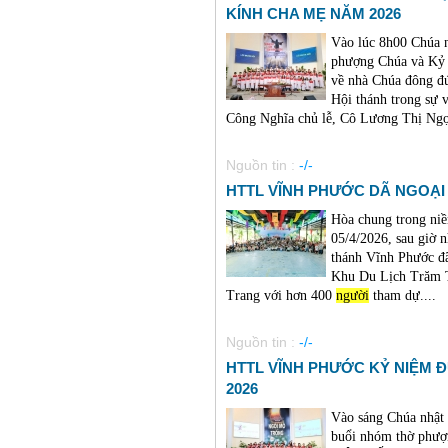
KÍNH CHA MẸ NĂM 2026
Vào lúc 8h00 Chúa 
phượng Chúa và Kỷ 
về nhà Chúa đông đú
Hội thánh trong sự
Công Nghĩa chủ lễ, Cô Lương Thị Ngọc
Nguồn tin :
-/-
HTTL VĨNH PHƯỚC DÃ NGOẠI 
Hòa chung trong niề
05/4/2026, sau giờ 
thánh Vĩnh Phước đã
Khu Du Lịch Trăm 
Trang với hơn 400
người
tham dự....
Nguồn tin :
-/-
HTTL VĨNH PHƯỚC KỶ NIỆM 
2026
Vào sáng Chúa nhật
buổi nhóm thờ phư