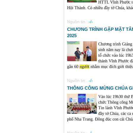
HTTL Vĩnh Phước t
Hội Thánh. Có nhiều đầy tớ Chúa, khác
Nguồn tin :
-/-
CHƯƠNG TRÌNH GẶP MẶT TÂN
2025
Chương trình Giáng 
sinh năm nay là c
tổ chức vào lúc 19h
thánh Vĩnh Phước đã
gần 60
người
nhằm mục đích giới thiệu 
Nguồn tin :
-/-
THÔNG CÔNG MỪNG CHÚA GI
Vào lúc 19h30 thứ 
chức Thông công Mừ
Tin lành Vĩnh Phướ
đầy tớ Chúa, các ca 
phố Nha Trang. Đông đúc con cái Chú