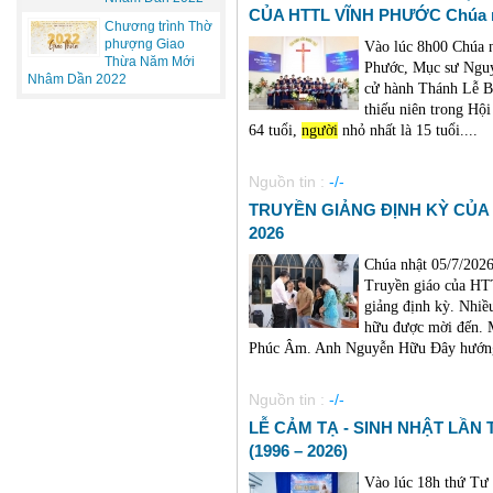
CỦA HTTL VĨNH PHƯỚC Chúa nh
Chương trình Thờ
phượng Giao
Vào lúc 8h00 Chúa n
Thừa Năm Mới
Phước, Mục sư Nguy
Nhâm Dần 2022
cử hành Thánh Lễ B
thiếu niên trong Hội
64 tuổi,
người
nhỏ nhất là 15 tuổi....
Nguồn tin :
-/-
TRUYỀN GIẢNG ĐỊNH KỲ CỦA 
2026
Chúa nhật 05/7/202
Truyền giáo của HT
giảng định kỳ. Nhiề
hữu được mời đến. 
Phúc Âm. Anh Nguyễn Hữu Đây hướng 
Nguồn tin :
-/-
LỄ CẢM TẠ - SINH NHẬT LẦN
(1996 – 2026)
Vào lúc 18h thứ Tư