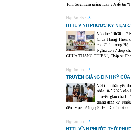
Tom Sugimura giảng luận với đề tà
Nguồn tin :
-/-
HTTL VĨNH PHƯỚC KỶ NIỆM C
Vào lúc 19h30 thứ
Chúa Thăng Thiên cá
con Chúa trong Hội
Nghĩa có sứ điệp c
CHÚA THĂNG THIÊN”, Chấp sự Phạm 
Nguồn tin :
-/-
TRUYỀN GIẢNG ĐỊNH KỲ CỦA 
Với tinh thần yêu t
nhật 10/5/2026 vào 
Truyền giáo của HT
giảng định kỳ. Nhiề
đến. Mục sư Nguyễn Đan Chiêu trình bà
Nguồn tin :
-/-
HTTL VĨNH PHƯỚC THỜ PHƯỢ