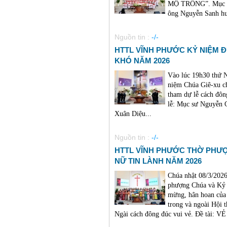
MỘ TRỐNG”. Mục sư
ông Nguyễn Sanh hướ
Nguồn tin :
-/-
HTTL VĨNH PHƯỚC KỶ NIỆM 
KHÓ NĂM 2026
Vào lúc 19h30 thứ
niệm Chúa Giê-xu c
tham dự lễ cách đô
lễ: Mục sư Nguyễn 
Xuân Diệu...
Nguồn tin :
-/-
HTTL VĨNH PHƯỚC THỜ PHƯ
NỮ TIN LÀNH NĂM 2026
Chúa nhật 08/3/2026
phượng Chúa và Kỷ 
mừng, hân hoan của 
trong và ngoài Hội 
Ngài cách đông đúc vui vẻ. Đề tài: