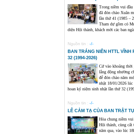
Trong niềm vui đầu
đã đón chào Xuân m
lần thứ 41 (1985 – 2
Tham dự gồm có Mụ
diện Hội thánh, khách mời các ban ngành
Nguồn tin :
-/-
BAN TRÁNG NIÊN HTTL VĨNH
32 (1994-2026)
Cứ vào khoảng thời 
lắng động nhường c
để đón chào năm mớ
nhật 18/01/2026 lú
hoan kỷ niệm sinh nhật lần thứ 32 (1994
Nguồn tin :
-/-
LỄ CẢM TẠ CỦA BAN TRẬT TỰ 
Hòa chung niềm vui
Hội thánh, cùng cất
năm qua, vào lúc 18