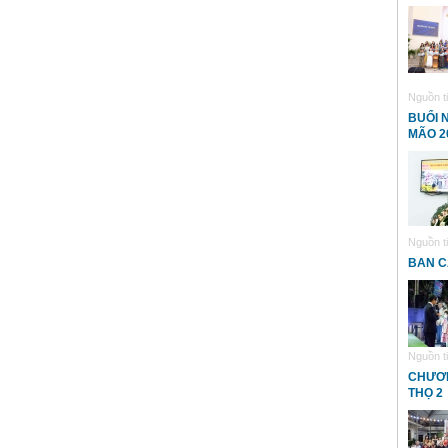
Nguồn ti
BUỔI 
MÃO 2
Nguồn ti
BAN C
Nguồn ti
CHƯƠN
THỌ 2