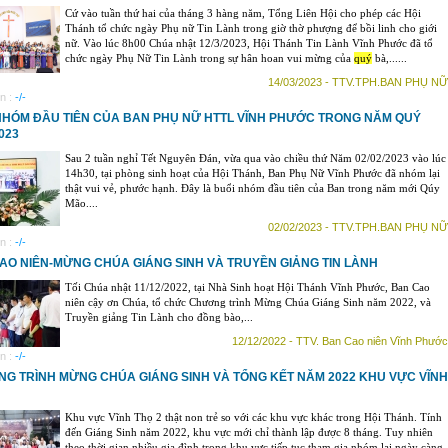
Cứ vào tuần thứ hai của tháng 3 hàng năm, Tổng Liên Hội cho phép các Hội
Thánh tổ chức ngày Phụ nữ Tin Lành trong giờ thờ phượng để bồi linh cho giới
nữ. Vào lúc 8h00 Chúa nhật 12/3/2023, Hội Thánh Tin Lành Vĩnh Phước đã tổ
chức ngày Phụ Nữ Tin Lành trong sự hân hoan vui mừng của
quý
bà,......
14/03/2023 - TTV.TPH.BAN PHỤ NỮ
n :
-/-
NHÓM ĐẦU TIÊN CỦA BAN PHỤ NỮ HTTL VĨNH PHƯỚC TRONG NĂM QUÝ
023
Sau 2 tuần nghỉ Tết Nguyên Đán, vừa qua vào chiều thứ Năm 02/02/2023 vào lúc
14h30, tại phòng sinh hoạt của Hội Thánh, Ban Phụ Nữ Vĩnh Phước đã nhóm lại
thật vui vẻ, phước hạnh. Đây là buổi nhóm đầu tiên của Ban trong năm mới Qúy
Mão....
02/02/2023 - TTV.TPH.BAN PHỤ NỮ
n :
-/-
AO NIÊN-MỪNG CHÚA GIÁNG SINH VÀ TRUYỀN GIẢNG TIN LÀNH
Tối Chúa nhật 11/12/2022, tại Nhà Sinh hoạt Hội Thánh Vĩnh Phước, Ban Cao
niên cậy ơn Chúa, tổ chức Chương trình Mừng Chúa Giáng Sinh năm 2022, và
Truyền giảng Tin Lành cho đồng bào,...
12/12/2022 - TTV. Ban Cao niên Vĩnh Phước
n :
-/-
G TRÌNH MỪNG CHÚA GIÁNG SINH VÀ TỔNG KẾT NĂM 2022 KHU VỰC VĨNH
Khu vực Vĩnh Thọ 2 thật non trẻ so với các khu vực khác trong Hội Thánh. Tính
đến Giáng Sinh năm 2022, khu vực mới chỉ thành lập được 8 tháng. Tuy nhiên
theo thời gian nhiều gia đình trong khu vực tiếp tục tham gia nhóm lại ngày càng