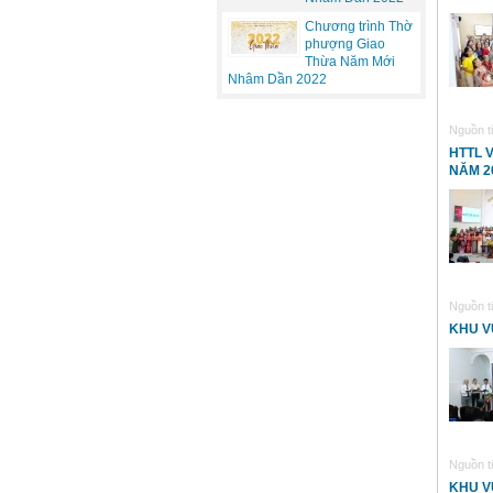
Chương trình Thờ
phượng Giao
Thừa Năm Mới
Nhâm Dần 2022
Nguồn ti
HTTL 
NĂM 2
Nguồn ti
KHU V
Nguồn ti
KHU V