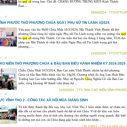
bà
quý
cô
trong ban. Chủ đề: CHẶNG ĐƯỜNG TRUNG KIÊN Kinh Thánh:
Êsai......
28/04/2024 - TTV.HTTLVP
n :
-/-
VĨNH PHƯỚC THỜ PHƯỢNG CHÚA NGÀY PHỤ NỮ TIN LÀNH 3/2024
Vừa qua, vào lúc 8h00 Chúa Nhật 10/3/2024, Hội Thánh Vĩnh Phước đã thờ
phượng Chúa cùng kỷ niệm ngày Phụ nữ Tin Lành trong niềm vui mừng của
quý
bà
quý
cô
trong Hội Thánh. Cứ vào tuần thứ hai của tháng 3 hàng năm, TLH cho
phép các Hội Thánh tổ chức Kỷ niệm Ngày Phụ nữ Tin Lành trong giờ thờ
phượng......
12/03/2024 - TTV.HTTLVP
n :
-/-
AO NIÊN THỜ PHƯỢNG CHÚA & BẦU BAN ĐIỀU HÀNH NHIỆM KỲ 2024-2025
Chiều Chúa Nhật 10/3/2024, Ban Cao niên Vĩnh Phước nhóm lại thờ phượng
Chúa và bầu Ban Điều hành vào lúc 14g30. Chương trình do ông Lưu Hoài Đức-
Trưởng ban Cao niên hướng dẫn. Mục sư Nguyễn
Cô
ng Nghĩa-Cố vấn Ban Cao
niên, cùng khoảng 40 thành viên tham dự....
11/03/2024 - TTV. BAN CAO NIÊN VĨNH PHƯỚC
n :
-/-
ỰC VĨNH THỌ 2 - CÔNG TÁC XÃ HỘI MÙA GIÁNG SINH
Từ khi được thành lập đến nay, khu vực Vĩnh Thọ 2 luôn nhận được sự chăm sóc,
dẫn dắt và sự ban cho phước hạnh dư dật từ nơi Chúa. Vì lẽ đó khu vực luôn
mong muốn được chia sẻ tình yêu thương cho những người xung quanh, đặc biệt
là những nơi mà con cái Chúa đang gặp hoàn cảnh khó khăn....
13/12/2023 - TTV. KV Vĩnh Thọ 2