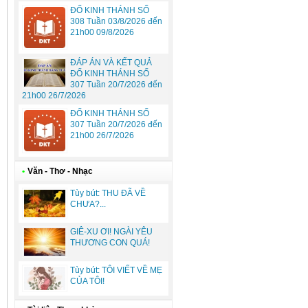
ĐỐ KINH THÁNH SỐ
308 Tuần 03/8/2026 đến
21h00 09/8/2026
ĐÁP ÁN VÀ KẾT QUẢ
ĐỐ KINH THÁNH SỐ
307 Tuần 20/7/2026 đến
21h00 26/7/2026
ĐỐ KINH THÁNH SỐ
307 Tuần 20/7/2026 đến
21h00 26/7/2026
•
Văn - Thơ - Nhạc
Tùy bút: THU ĐÃ VỀ
CHƯA?...
GIÊ-XU ƠI! NGÀI YÊU
THƯƠNG CON QUÁ!
Tùy bút: TÔI VIẾT VỀ MẸ
CỦA TÔI!