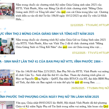
Nằm trong chuỗi các chương trình Kỷ niệm Chúa Giáng sinh năm 2025 của
HTTL Vĩnh Phước, Khu vực Rừng Cát đã tổ chức chương trình “Mừng Chúa
Giáng sinh 2025 và Tổng kết năm” cho
quý
con cái Chúa trong khu vực. Chương
trình diễn ra vào tối thứ Tư lúc 19h30 ngày 10/12/2025 tại nhà Ủy viên Lê Khắc
Hiếu....
11/12/2025 - TTV.KvRC.HTTLVP
n :
-/-
ỰC VĨNH THỌ 2 MỪNG CHÚA GIÁNG SINH VÀ TỔNG KẾT NĂM 2025
Nằm trong chuỗi các chương trình Kỷ niệm Chúa Giê-xu Giáng Sinh năm 2025
của HTTL Vĩnh Phước, Khu vực Vĩnh Thọ 2 đã tổ chức chương trình “Mừng
Chúa Giáng Sinh và Tổng Kết Năm” cho
quý
con cái Chúa trong khu vực....
07/12/2025 - TTV.VT2.HTTLVP
n :
-/-
Ạ - SINH NHẬT LẦN THỨ 41 CỦA BAN PHỤ NỮ HTTL VĨNH PHƯỚC 1984 –
Vào lúc 14h30 thứ Năm 22/5/2025, Ban Phụ Nữ của HTTL Vĩnh Phước vui mừng
tổ chức Cảm Tạ - Sinh nhật lần thứ 41 của Ban. Tham dự chương trình gồm có
Mục sư Nguyễn
Cô
ng Nghĩa – QnHT, Đại diện BTS/CS của HT, đại diện BĐH Phụ
nữ Tỉnh, đại diện các Ban ngành và toàn thể qúy bà
quý
cô
trong Ban. ......
26/05/2025 - TTV.BAN PHỤ NỮ
n :
-/-
VĨNH PHƯỚC THỜ PHƯỢNG CHÚA NGÀY PHỤ NỮ TIN LÀNH NĂM 2025
Vừa qua, Chúa nhật 09/03/2025 lúc 8h00, Hội thánh Vĩnh Phước đã thờ phượng
Chúa và Kỷ niệm Ngày Phụ nữ Tin lành trong niềm vui mừng, hân hoan của
Quý