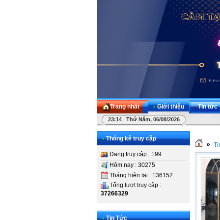
Trang nhất
•
Giới thiệu
•
Tin tức
23:14 Thứ Năm, 06/08/2026
•
Thống kê truy cập
»
Ti
Đang truy cập : 199
Hôm nay : 30275
Tháng hiện tại : 136152
Tổng lượt truy cập :
37266329
•
Tin Tức