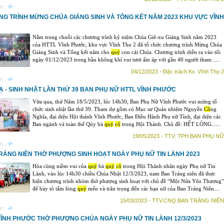
n :
-/-
G TRÌNH MỪNG CHÚA GIÁNG SINH VÀ TỔNG KẾT NĂM 2023 KHU VỰC VĨNH
Nằm trong chuỗi các chương trình kỷ niệm Chúa Giê-xu Giáng Sinh năm 2023
của HTTL Vĩnh Phước, khu vực Vĩnh Thọ 2 đã tổ chức chương trình Mừng Chúa
Giáng Sinh và Tổng kết năm cho
quý
con cái Chúa. Chương trình diễn ra vào tối
ngày 01/12/2023 trong bầu không khí vui tươi ấm áp với gần 40 người tham......
04/12/2023 - Đặc trách Kv. Vĩnh Thọ 2
n :
-/-
Ạ - SINH NHẬT LẦN THỨ 39 BAN PHỤ NỮ HTTL VĨNH PHƯỚC
Vừa qua, thứ Năm 18/5/2023, lúc 14h30, Ban Phụ Nữ Vĩnh Phước vui mừng tổ
chức sinh nhật lần thứ 39. Tham dự gồm có Mục sư Quản nhiệm Nguyễn
Cô
ng
Nghĩa, đại diện Hội thánh Vĩnh Phước, Ban Điều Hành Phụ nữ Tỉnh, đại diện các
Ban ngành và toàn thể Qúy bà
quý
cô
trong Hội Thánh. Chủ đề: HẾT LÒNG......
19/05/2023 - TTV. TPH.BAN PHỤ NỮ
n :
-/-
RÁNG NIÊN THỜ PHƯỢNG SINH HOẠT NGÀY PHỤ NỮ TIN LÀNH 2023
Hòa cùng niềm vui của
quý
bà
quý
cô
trong Hội Thánh nhân ngày Phụ nữ Tin
Lành, vào lúc 14h30 chiều Chúa Nhật 12/3/2023, nam Ban Tráng niên đã thực
hiện chương trình nhóm thờ phượng sinh hoạt với chủ đề “Một Nửa Yêu Thương”
để bày tỏ tấm lòng
quý
mến và trân trọng đến các bạn nữ của Ban Tráng Niên....
15/03/2023 - TTV.CNQ.BAN TRÁNG NIÊN
n :
-/-
VĨNH PHƯỚC THỜ PHƯỢNG CHÚA NGÀY PHỤ NỮ TIN LÀNH 12/3/2023