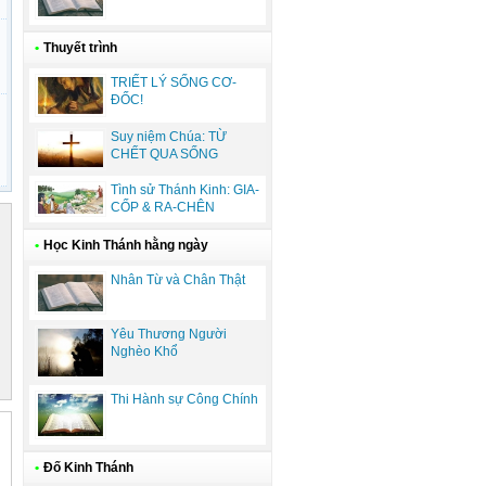
•
Thuyết trình
TRIẾT LÝ SỐNG CƠ-
ĐỐC!
Suy niệm Chúa: TỪ
CHẾT QUA SỐNG
Tình sử Thánh Kinh: GIA-
CỐP & RA-CHÊN
•
Học Kinh Thánh hằng ngày
Nhân Từ và Chân Thật
Yêu Thương Người
Nghèo Khổ
Thi Hành sự Công Chính
•
Đố Kinh Thánh