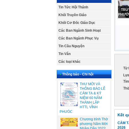
Tin Tức Hội Thánh
CẢM
PHỤ N
Khối Truyền Giáo
Khối Cơ Đốc Giáo Dục
Các Ban Ngành Sinh Hoạt
Các Ban Ngành Phục Vụ
Tin Cầu Nguyện
Tin Vắn
Các loại khác
Từ 
•
Thông báo - Chi hội
Lựa
Tìm
THƯ MỜI VÀ
Thờ
THÔNG BÁO LỄ
CẢM TẠ & KỶ
NIỆM 60 NĂM
THÀNH LẬP
HTTL VĨNH
PHƯÓC
Kết q
Chương trình Thờ
CẢM T
phượng Năm Mới
2026
Nhâm Dần 2022