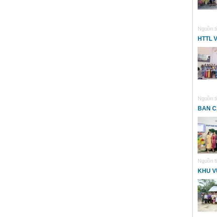
Nguồn ti
HTTL 
Nguồn ti
BAN C
Nguồn ti
KHU V