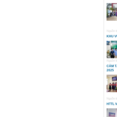
Nguồn ti
KHU V
Nguồn ti
CẢM T
2025
Nguồn ti
HTTL 