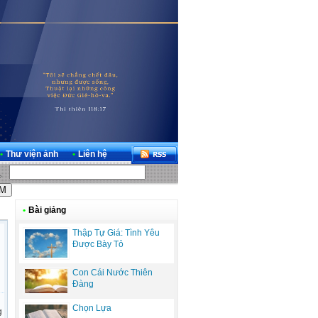
•
Thư viện ảnh
•
Liên hệ
•
Bài giảng
Thập Tự Giá: Tình Yêu
Được Bày Tỏ
Con Cái Nước Thiên
Đàng
Chọn Lựa
g