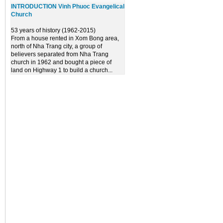
INTRODUCTION Vinh Phuoc Evangelical
Church
53 years of history (1962-2015)
From a house rented in Xom Bong area,
north of Nha Trang city, a group of
believers separated from Nha Trang
church in 1962 and bought a piece of
land on Highway 1 to build a church...