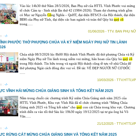
Vào lúc 14h30 thứ Năm 28/5/2026, Ban Phụ nữ của HTTL Vĩnh Phước vui mừng
tổ chức Cảm tạ - Sinh nhật lần thứ 42 (1984-2026). Tham dự chương trình gồm
có Mục sư Nguyễn
Cô
ng Nghĩa – QnHT, đại diện BTS/CS của Hội thánh, đại diện
BĐH của Phụ nữ Tỉnh, đại diện các ban ngành và toàn thể Qúy bà
quý
cô
trong......
01/06/2026 - TTV. BAN PHỤ NỮ
n :
-/-
VĨNH PHƯỚC THỜ PHƯỢNG CHÚA VÀ KỶ NIỆM NGÀY PHỤ NỮ TIN LÀNH
026
Chúa nhật 08/3/2026 lúc 8h00 Hội thánh Vĩnh Phước đã thờ phượng Chúa và Kỷ
niệm Ngày Phụ nữ Tin lành trong niềm vui mừng, hân hoan của Qúy bà
quý
cô
trong Hội thánh. Tín hữu trong và ngoài Hội thánh cũng tề tựu về nhà Chúa để
thờ phượng Ngài cách đông đúc vui vẻ. Đề tài: VẺ ĐẸP NGƯỜI NỮ CƠ ĐỐC
......
10/03/2026 - TTV.HTTLVP
n :
-/-
ỰC VĨNH HẢI MỪNG CHÚA GIÁNG SINH VÀ TỔNG KẾT NĂM 2025
Nằm trong chuỗi các chương trình Kỷ niệm Chúa Giáng sinh năm 2025 của
HTTL Vĩnh Phước, Khu vực Vĩnh Hải đã tổ chức chương trình “Mừng Chúa
Giáng sinh 2025 và Tổng kết năm” cho
quý
con cái Chúa trong khu vực. Chương
trình diễn ra vào tối thứ Sáu lúc 19h30 ngày 19/12/2025 tại tư gia ông bà Võ
Văn......
21/12/2025 - TTV.HTTLVP
n :
-/-
ỰC RỪNG CÁT MỪNG CHÚA GIÁNG SINH VÀ TỔNG KẾT NĂM 2025