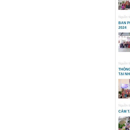
Nguồn ti
BAN P
2024
Nguồn ti
THÔNG
TẠI N
Nguồn ti
CẢM T