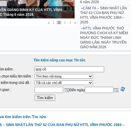
6 năm 2026
CẢM TẠ – SINH NHẬT LẦN
 TẠ – SINH NHẬT LẦN THỨ 42 CỦA BAN
THỨ 42 CỦA BAN PHỤ NỮ
Ữ HTTL VĨNH PHƯỚC 1984 – 2026
HTTL VĨNH PHƯỚC 1984 –
2026
1
2
3
4
HTTL VĨNH PHƯỚC THỜ
PHƯỢNG CHÚA VÀ KỶ NIỆM
NGÀY ĐỨC THÁNH LINH
GIÁNG LÂM, NGÀY TRUYỀN
GIÁO NĂM 2026
Tìm kiếm nâng cao mục Tin tức
tìm kiếm :
 chọn kiểu tìm kiếm :
 kiếm trong chủ đề :
i gian :
Đến ngày
uả tìm kiếm trên Tin tức
Ạ – SINH NHẬT LẦN THỨ 42 CỦA BAN PHỤ NỮ HTTL VĨNH PHƯỚC 1984 –