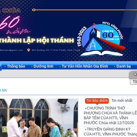
•
Thông báo
•
Dưỡng linh
•
Tư Vấn Hôn Nhân Gia Đình
•
Danh bạ
n tức
Tin tiêu điểm
Tin mới nhất
CHƯƠNG TRÌNH THỜ
PHƯỢNG CHÚA VÀ THÁNH LỄ
BÁP TÊM CỦA HTTL VĨNH
PHƯỚC Chúa nhật 12/7/2026
TRUYỀN GIẢNG ĐỊNH KỲ
CỦA HTTL VĨNH PHƯỚC Thán