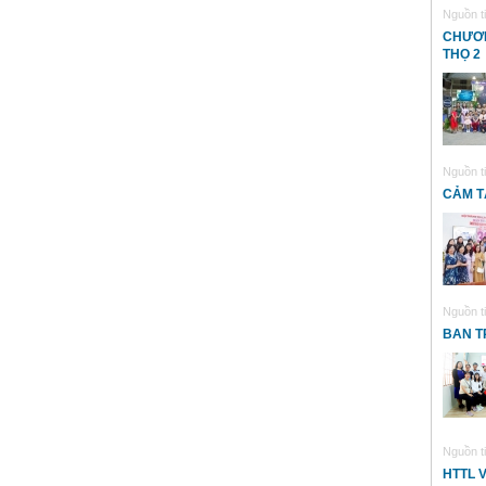
Nguồn ti
CHƯƠN
THỌ 2
Nguồn ti
CẢM T
Nguồn ti
BAN T
Nguồn ti
HTTL 