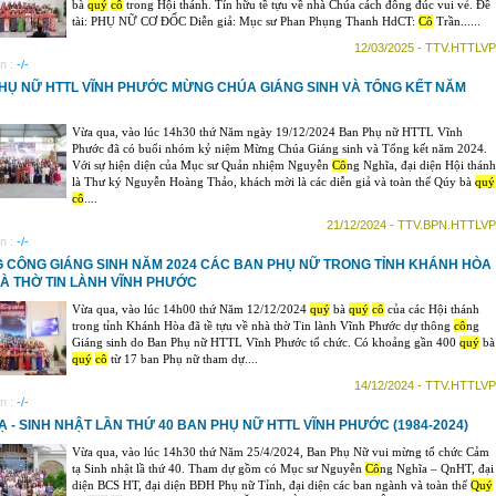
bà
quý
cô
trong Hội thánh. Tín hữu tề tựu về nhà Chúa cách đông đúc vui vẻ. Đề
tài: PHỤ NỮ CƠ ĐỐC Diễn giả: Mục sư Phan Phụng Thanh HdCT:
Cô
Trần......
12/03/2025 - TTV.HTTLVP
n :
-/-
HỤ NỮ HTTL VĨNH PHƯỚC MỪNG CHÚA GIÁNG SINH VÀ TỔNG KẾT NĂM
Vừa qua, vào lúc 14h30 thứ Năm ngày 19/12/2024 Ban Phụ nữ HTTL Vĩnh
Phước đã có buổi nhóm kỷ niệm Mừng Chúa Giáng sinh và Tổng kết năm 2024.
Với sự hiện diện của Mục sư Quản nhiệm Nguyễn
Cô
ng Nghĩa, đại diện Hội thánh
là Thư ký Nguyễn Hoàng Thảo, khách mời là các diễn giả và toàn thể Qúy bà
quý
cô
....
21/12/2024 - TTV.BPN.HTTLVP
n :
-/-
 CÔNG GIÁNG SINH NĂM 2024 CÁC BAN PHỤ NỮ TRONG TỈNH KHÁNH HÒA
HÀ THỜ TIN LÀNH VĨNH PHƯỚC
Vừa qua, vào lúc 14h00 thứ Năm 12/12/2024
quý
bà
quý
cô
của các Hội thánh
trong tỉnh Khánh Hòa đã tề tựu về nhà thờ Tin lành Vĩnh Phước dự thông
cô
ng
Giáng sinh do Ban Phụ nữ HTTL Vĩnh Phước tổ chức. Có khoảng gần 400
quý
bà
quý
cô
từ 17 ban Phụ nữ tham dự....
14/12/2024 - TTV.HTTLVP
n :
-/-
Ạ - SINH NHẬT LẦN THỨ 40 BAN PHỤ NỮ HTTL VĨNH PHƯỚC (1984-2024)
Vừa qua, vào lúc 14h30 thứ Năm 25/4/2024, Ban Phụ Nữ vui mừng tổ chức Cảm
tạ Sinh nhật lầ thứ 40. Tham dự gồm có Mục sư Nguyễn
Cô
ng Nghĩa – QnHT, đại
diện BCS HT, đại diện BĐH Phụ nữ Tỉnh, đại diện các ban ngành và toàn thể
Quý