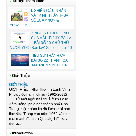
•
Tài liệu Tham khảo
NGHIÊN CỨU NHÂN
VẬT KINH THÁNH- BÀI
SỐ 10 AMNÔN &
ÁPSALÔM
Ý NGHĨA THUỘC LINH
CỦA MẪU TỰ HY-BÁ-LAI
– BÀI SỐ 10 CHỮ THỨ
MƯỜI: YOD (Bàn tay) Số tiêu biểu: 10
TIỂU SỬ THÁNH CA-
BÀI SỐ 22 THÁNH CA
344: MIỀN VINH HIỂN
•
Giới Thiệu
GIỚI THIỆU
GIỚI THIỆU Nhà Thờ Tin Lành Vĩnh
Phước 60 năm lịch sử (1962-2022)
Từ một ngôi nhà thuê ở khu vực
Xóm Bóng, phía bắc thành phố Nha
Trang, một nhóm tín đồ tách khỏi nhà
thờ Nha Trang vào năm 1962 và mua
một mảnh đất trên Quốc lộ 1 để xây
dựng...
•
Introduction