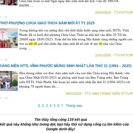
Chúa hân hoan ra mắt Ngài ngày đầu năm mới âm lịch. Chủ đề: PHƯỚC
HẠNH......
02/02/2025 - TTV.HTTLVP
n :
-/-
THỜ PHƯỢNG CHÚA GIAO THỪA NĂM MỚI ẤT TỴ 2025
Trong không khí vui mừng đón chờ thời khắc bước sang năm mới, HTTL Vĩnh
Phước đã có buổi thờ phượng Chúa Giao Thừa tại nhà thờ vào đêm 29 Tết lúc
20h00 ngày 28/01/2025. Toàn thể tín hữu trong Hội thánh cùng những người con
nơi xa
trở
về
quê nhà nhân dịp năm mới đã nô nức tề tựu
về
nhà của Chúa
trong......
31/01/2025 - TTV.HTTLVP
n :
-/-
RÁNG NIÊN HTTL VĨNH PHƯỚC MỪNG SINH NHẬT LẦN THỨ 31 (1994 – 2025)
Hòa chung niềm vui đón chào năm mới của con dân Chúa trong Hội thánh, vừa
qua Chúa Nhật 05/01/2025 tại phòng sinh hoạt của Ban Tráng niên, Ban Tráng
niên HTTL Vĩnh Phước hân hoan kỷ niệm sinh nhật lần thứ 31 (1994-2025) với
khoảng 70 người tham dự....
08/01/2025 - TTV. BAN TRÁNG NIÊN HTTLVP
n :
-/-
1
,
2
,
3
,
4
,
5
,
6
,
7
Trang sau
Tìm thấy tổng cộng 139 kết quả
kết quả này không như mong đợi, bạn hãy thử sử dụng công cụ tìm kiếm của
Google dưới đây!