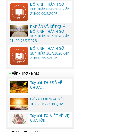
ĐỐ KINH THÁNH SỐ
308 Tuần 03/8/2026 đến
21h00 09/8/2026
ĐÁP ÁN VÀ KẾT QUẢ
ĐỐ KINH THÁNH SỐ
307 Tuần 20/7/2026 đến
21h00 26/7/2026
ĐỐ KINH THÁNH SỐ
307 Tuần 20/7/2026 đến
21h00 26/7/2026
•
Văn - Thơ - Nhạc
Tùy bút: THU ĐÃ VỀ
CHƯA?...
GIÊ-XU ƠI! NGÀI YÊU
THƯƠNG CON QUÁ!
Tùy bút: TÔI VIẾT VỀ MẸ
CỦA TÔI!