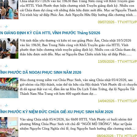
Chúa nhật 05/7/2026 vào lúc 19h30 Ban Tráng Niên cùng với Khối Truyền giáo
của HTTL Vĩnh Phước thực hiện chương trình Truyền giảng định kỳ. Nhiều con
cái Chúa tham dự cùng với những thân hữu được mời đến. Mục sư Nguyễn Thanh
Trà trình bày sứ điệp Phúc Âm. Anh Nguyễn Hữu Đây hướng dẫn chương trình....
09/07/2026 - TTV.HTTLVP
n :
-/-
N GIẢNG ĐỊNH KỲ CỦA HTTL VĨNH PHƯỚC Tháng 5/2026
Với tinh thần yêu thương và kiên trì rao giảng Phúc Âm, Chúa nhật 10/5/2026
vào lúc 19h30, Ban Trung Niên cùng với Khối Truyền giáo của HTTL Vĩnh
phước thực hiện chương trình truyền giảng định kỳ. Nhiều con cái Chúa tham dự,
thân hữu được mời đến. Mục sư Nguyễn Đan Chiêu trình bày sứ điệp Phúc......
13/05/2026 - TTV.HTTLVP
n :
-/-
VĨNH PHƯỚC DÃ NGOẠI PHỤC SINH NĂM 2026
Hòa chung trong niềm vui Chúa Phục Sinh, vào sáng Chúa nhật 05/4/2026, sau
giờ nhóm của Hội thánh, toàn thể tín hữu của Hội thánh Vĩnh Phước đã có chuyến
đi dã ngoại thật vui vẻ, đầm ấm tại Khu Du Lịch Trăm Trứng, đại lộ Nguyễn Tất
Thành Nam Nha Trang với hơn 400 người tham dự....
14/04/2026 - TTV.HTTLVP
n :
-/-
VĨNH PHƯỚC KỶ NIỆM ĐỨC CHÚA GIÊ-XU PHỤC SINH NĂM 2026
Vào sáng Chúa nhật 05/4/2026, lúc 6h00 HTTL Vĩnh Phước có buổi nhóm thờ
phượng Mừng Chúa Phục Sinh với chủ đề “NGÔI MỘ TRỐNG”. Mục sư Quản
nhiệm Nguyễn Công Nghĩa chủ lễ, ông Nguyễn Sanh hướng dẫn chương trình....
08/04/2026 - TTV. HTTLVP