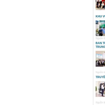
KHU V
Nguồn ti
BAN T
TRUNG
Nguồn ti
TRUYỀ
Nguồn ti