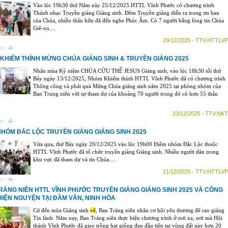
Vào lúc 19h30 thứ Năm này 25/12/2025 HTTL Vĩnh Phước có chương trình
Thánh nhạc Truyền giảng Giáng sinh. Đêm Truyền giảng diễn ra trong ơn ban
của Chúa, nhiều thân hữu đã đến nghe Phúc Âm. Có 7 người bằng lòng tin Chúa
Giê-xu....
29/12/2025 - TTV.HTTLVP
n :
-/-
KHIẾM THÍNH MỪNG CHÚA GIÁNG SINH & TRUYỀN GIẢNG 2025
Nhân mùa Kỷ niệm CHÚA CỨU THẾ JESUS Giáng sinh, vào lúc 18h30 tối thứ
Bảy ngày 13/12/2025, Nhóm Khiếm thính HTTL Vĩnh Phước đã có chương trình
Thông công và phát quà Mừng Chúa giáng sinh năm 2025 tại phòng nhóm của
Ban Trung niên với sự tham dự của khoảng 70 người trong đó có hơn 55 thân
23/12/2025 - TTV.NKT
n :
-/-
NHÓM ĐẮC LỘC TRUYỀN GIẢNG GIÁNG SINH 2025
Vừa qua, thứ Bảy ngày 20/12/2025 vào lúc 19h00 Điểm nhóm Đắc Lộc thuộc
HTTL Vĩnh Phước đã tổ chức truyền giảng Giáng sinh. Nhiều người dân trong
khu vực đã tham dự và tin Chúa....
21/12/2025 - TTV.HTTLVP
n :
-/-
RÁNG NIÊN HTTL VĨNH PHƯỚC TRUYỀN GIẢNG GIÁNG SINH 2025 VÀ CÔNG
HIỆN NGUYỆN TẠI ĐẦM VÂN, NINH HÒA
Cứ đến mùa Giáng sinh
về
, Ban Tráng niên nhân cơ hội yêu thương để rao giảng
Tin lành. Năm nay, Ban Tráng niên thực hiện chương trình ở nơi xa, nơi mà Hội
thánh Vĩnh Phước đã gieo trồng hạt giống đạo đầu tiên tại vùng đất này hơn 20