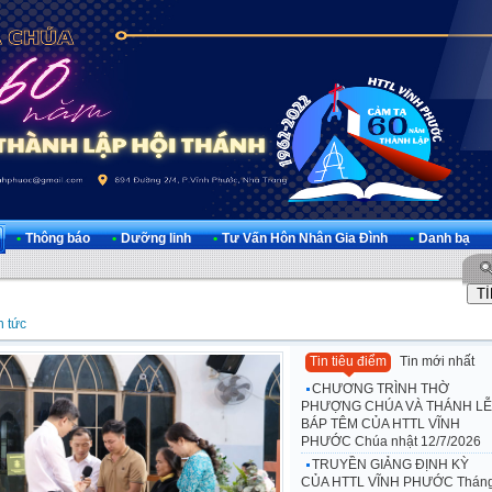
•
Thông báo
•
Dưỡng linh
•
Tư Vấn Hôn Nhân Gia Đình
•
Danh bạ
n tức
Tin tiêu điểm
Tin mới nhất
CHƯƠNG TRÌNH THỜ
PHƯỢNG CHÚA VÀ THÁNH LỄ
BÁP TÊM CỦA HTTL VĨNH
PHƯỚC Chúa nhật 12/7/2026
TRUYỀN GIẢNG ĐỊNH KỲ
CỦA HTTL VĨNH PHƯỚC Thán