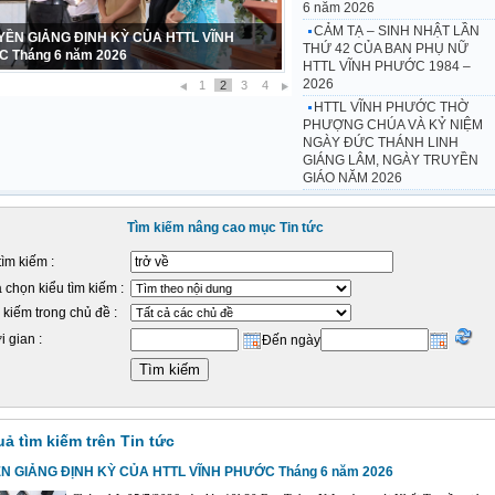
6 năm 2026
CẢM TẠ – SINH NHẬT LẦN
 TẠ – SINH NHẬT LẦN THỨ 42 CỦA BAN
THỨ 42 CỦA BAN PHỤ NỮ
Ữ HTTL VĨNH PHƯỚC 1984 – 2026
HTTL VĨNH PHƯỚC 1984 –
2026
1
2
3
4
HTTL VĨNH PHƯỚC THỜ
PHƯỢNG CHÚA VÀ KỶ NIỆM
NGÀY ĐỨC THÁNH LINH
GIÁNG LÂM, NGÀY TRUYỀN
GIÁO NĂM 2026
Tìm kiếm nâng cao mục Tin tức
tìm kiếm :
 chọn kiểu tìm kiếm :
 kiếm trong chủ đề :
i gian :
Đến ngày
uả tìm kiếm trên Tin tức
N GIẢNG ĐỊNH KỲ CỦA HTTL VĨNH PHƯỚC Tháng 6 năm 2026