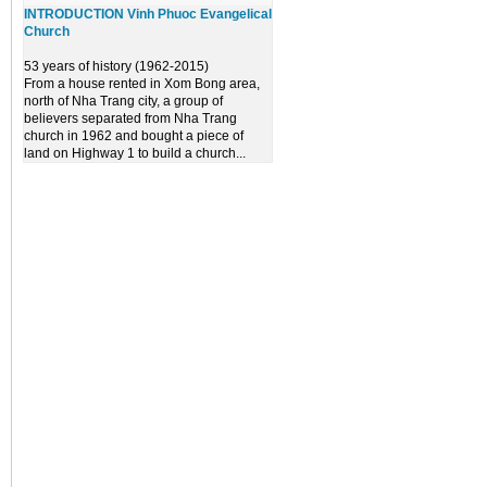
INTRODUCTION Vinh Phuoc Evangelical
Church
53 years of history (1962-2015)
From a house rented in Xom Bong area,
north of Nha Trang city, a group of
believers separated from Nha Trang
church in 1962 and bought a piece of
land on Highway 1 to build a church...