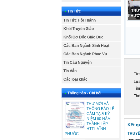
CẢM
•
Tin Tức
PHỤ N
Tin Tức Hội Thánh
Khối Truyền Giáo
Khối Cơ Đốc Giáo Dục
Các Ban Ngành Sinh Hoạt
Các Ban Ngành Phục Vụ
Tin Cầu Nguyện
Tin Vắn
Từ 
Các loại khác
Lựa
Tìm
•
Thông báo - Chi hội
Thờ
THƯ MỜI VÀ
THÔNG BÁO LỄ
CẢM TẠ & KỶ
NIỆM 60 NĂM
THÀNH LẬP
Kết q
HTTL VĨNH
TRUYỀ
PHƯÓC