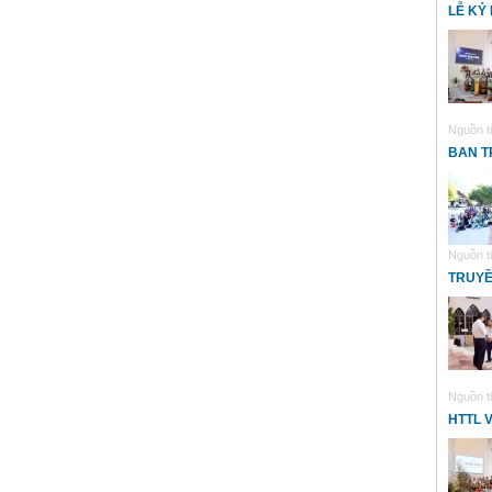
LỄ KỶ
Nguồn ti
BAN T
Nguồn ti
TRUYỀ
Nguồn ti
HTTL 