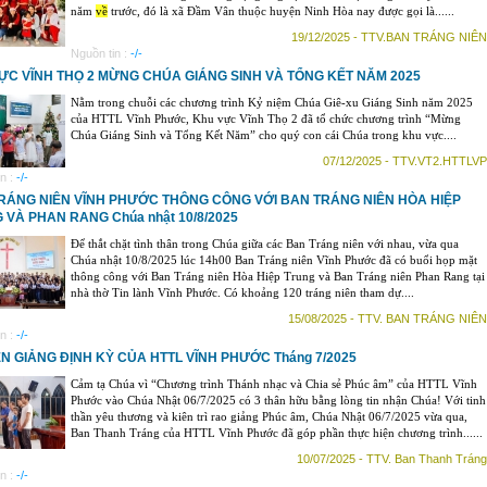
năm
về
trước, đó là xã Đầm Vân thuộc huyện Ninh Hòa nay được gọi là......
19/12/2025 - TTV.BAN TRÁNG NIÊN
Nguồn tin :
-/-
ỰC VĨNH THỌ 2 MỪNG CHÚA GIÁNG SINH VÀ TỔNG KẾT NĂM 2025
Nằm trong chuỗi các chương trình Kỷ niệm Chúa Giê-xu Giáng Sinh năm 2025
của HTTL Vĩnh Phước, Khu vực Vĩnh Thọ 2 đã tổ chức chương trình “Mừng
Chúa Giáng Sinh và Tổng Kết Năm” cho quý con cái Chúa trong khu vực....
07/12/2025 - TTV.VT2.HTTLVP
n :
-/-
RÁNG NIÊN VĨNH PHƯỚC THÔNG CÔNG VỚI BAN TRÁNG NIÊN HÒA HIỆP
 VÀ PHAN RANG Chúa nhật 10/8/2025
Để thắt chặt tình thân trong Chúa giữa các Ban Tráng niên với nhau, vừa qua
Chúa nhật 10/8/2025 lúc 14h00 Ban Tráng niên Vĩnh Phước đã có buổi họp mặt
thông công với Ban Tráng niên Hòa Hiệp Trung và Ban Tráng niên Phan Rang tại
nhà thờ Tin lành Vĩnh Phước. Có khoảng 120 tráng niên tham dự....
15/08/2025 - TTV. BAN TRÁNG NIÊN
n :
-/-
N GIẢNG ĐỊNH KỲ CỦA HTTL VĨNH PHƯỚC Tháng 7/2025
Cảm tạ Chúa vì “Chương trình Thánh nhạc và Chia sẻ Phúc âm” của HTTL Vĩnh
Phước vào Chúa Nhật 06/7/2025 có 3 thân hữu bằng lòng tin nhận Chúa! Với tinh
thần yêu thương và kiên trì rao giảng Phúc âm, Chúa Nhật 06/7/2025 vừa qua,
Ban Thanh Tráng của HTTL Vĩnh Phước đã góp phần thực hiện chương trình......
10/07/2025 - TTV. Ban Thanh Tráng
n :
-/-