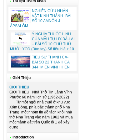
•
Tài liệu Tham khảo
NGHIÊN CỨU NHÂN
VẬT KINH THÁNH- BÀI
SỐ 10 AMNÔN &
ÁPSALÔM
Ý NGHĨA THUỘC LINH
CỦA MẪU TỰ HY-BÁ-LAI
– BÀI SỐ 10 CHỮ THỨ
MƯỜI: YOD (Bàn tay) Số tiêu biểu: 10
TIỂU SỬ THÁNH CA-
BÀI SỐ 22 THÁNH CA
344: MIỀN VINH HIỂN
•
Giới Thiệu
GIỚI THIỆU
GIỚI THIỆU Nhà Thờ Tin Lành Vĩnh
Phước 60 năm lịch sử (1962-2022)
Từ một ngôi nhà thuê ở khu vực
Xóm Bóng, phía bắc thành phố Nha
Trang, một nhóm tín đồ tách khỏi nhà
thờ Nha Trang vào năm 1962 và mua
một mảnh đất trên Quốc lộ 1 để xây
dựng...
•
Introduction