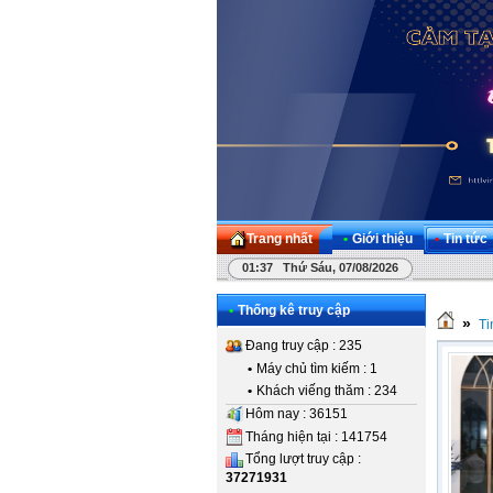
Trang nhất
•
Giới thiệu
•
Tin tức
01:37 Thứ Sáu, 07/08/2026
•
Thống kê truy cập
»
Ti
Đang truy cập : 235
•
Máy chủ tìm kiếm : 1
•
Khách viếng thăm : 234
Hôm nay : 36151
Tháng hiện tại : 141754
Tổng lượt truy cập :
37271931