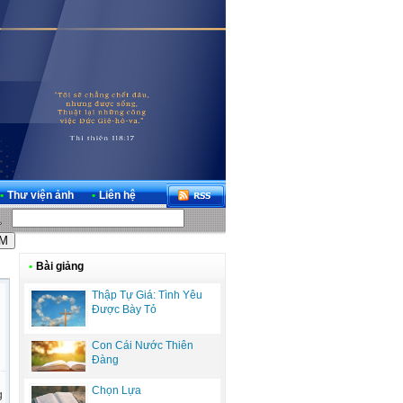
•
Thư viện ảnh
•
Liên hệ
•
Bài giảng
Thập Tự Giá: Tình Yêu
Được Bày Tỏ
Con Cái Nước Thiên
Đàng
Chọn Lựa
g