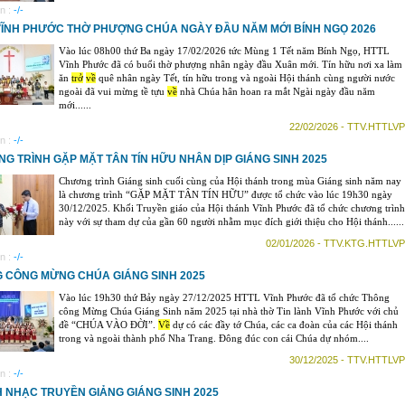
n :
-/-
VĨNH PHƯỚC THỜ PHƯỢNG CHÚA NGÀY ĐẦU NĂM MỚI BÍNH NGỌ 2026
Vào lúc 08h00 thứ Ba ngày 17/02/2026 tức Mùng 1 Tết năm Bính Ngọ, HTTL
Vĩnh Phước đã có buổi thờ phượng nhân ngày đầu Xuân mới. Tín hữu nơi xa làm
ăn
trở
về
quê nhân ngày Tết, tín hữu trong và ngoài Hội thánh cùng người nước
ngoài đã vui mừng tề tựu
về
nhà Chúa hân hoan ra mắt Ngài ngày đầu năm
mới......
22/02/2026 - TTV.HTTLVP
n :
-/-
G TRÌNH GẶP MẶT TÂN TÍN HỮU NHÂN DỊP GIÁNG SINH 2025
Chương trình Giáng sinh cuối cùng của Hội thánh trong mùa Giáng sinh năm nay
là chương trình “GẶP MẶT TÂN TÍN HỮU” được tổ chức vào lúc 19h30 ngày
30/12/2025. Khối Truyền giáo của Hội thánh Vĩnh Phước đã tổ chức chương trình
này với sự tham dự của gần 60 người nhằm mục đích giới thiệu cho Hội thánh......
02/01/2026 - TTV.KTG.HTTLVP
n :
-/-
 CÔNG MỪNG CHÚA GIÁNG SINH 2025
Vào lúc 19h30 thứ Bảy ngày 27/12/2025 HTTL Vĩnh Phước đã tổ chức Thông
công Mừng Chúa Giáng Sinh năm 2025 tại nhà thờ Tin lành Vĩnh Phước với chủ
đề “CHÚA VÀO ĐỜI”.
Về
dự có các đầy tớ Chúa, các ca đoàn của các Hội thánh
trong và ngoài thành phố Nha Trang. Đông đúc con cái Chúa dự nhóm....
30/12/2025 - TTV.HTTLVP
n :
-/-
 NHẠC TRUYỀN GIẢNG GIÁNG SINH 2025