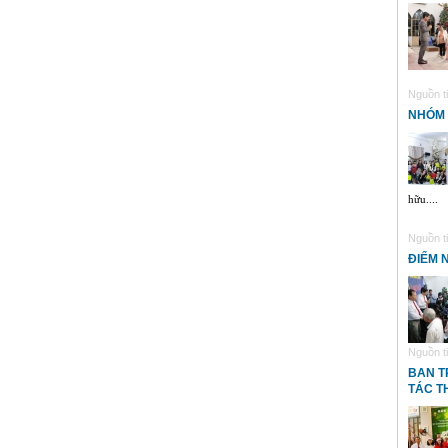
Nguồn ti
NHÓM 
hữu....
Nguồn ti
ĐIỂM 
Nguồn ti
BAN T
TÁC T