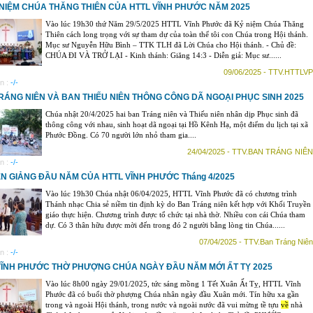
 NIỆM CHÚA THĂNG THIÊN CỦA HTTL VĨNH PHƯỚC NĂM 2025
Vào lúc 19h30 thứ Năm 29/5/2025 HTTL Vĩnh Phước đã Kỷ niệm Chúa Thăng
Thiên cách long trọng với sự tham dự của toàn thể tôi con Chúa trong Hội thánh.
Mục sư Nguyễn Hữu Bình – TTK TLH đã Lời Chúa cho Hội thánh. - Chủ đề:
CHÚA ĐI VÀ TRỞ LẠI - Kinh thánh: Giăng 14:3 - Diễn giả: Mục sư......
09/06/2025 - TTV.HTTLVP
n :
-/-
RÁNG NIÊN VÀ BAN THIẾU NIÊN THÔNG CÔNG DÃ NGOẠI PHỤC SINH 2025
Chúa nhật 20/4/2025 hai ban Tráng niên và Thiếu niên nhân dịp Phục sinh đã
thông công với nhau, sinh hoạt dã ngoại tại Hồ Kênh Hạ, một điểm du lịch tại xã
Phước Đồng. Có 70 người lớn nhỏ tham gia....
24/04/2025 - TTV.BAN TRÁNG NIÊN
n :
-/-
N GIẢNG ĐẦU NĂM CỦA HTTL VĨNH PHƯỚC Tháng 4/2025
Vào lúc 19h30 Chúa nhật 06/04/2025, HTTL Vĩnh Phước đã có chương trình
Thánh nhạc Chia sẻ niềm tin định kỳ do Ban Tráng niên kết hợp với Khối Truyền
giáo thực hiện. Chương trình được tổ chức tại nhà thờ. Nhiều con cái Chúa tham
dự. Có 3 thân hữu được mời đến trong đó 2 người bằng lòng tin Chúa......
07/04/2025 - TTV.Ban Tráng Niên
n :
-/-
VĨNH PHƯỚC THỜ PHƯỢNG CHÚA NGÀY ĐẦU NĂM MỚI ẤT TỴ 2025
Vào lúc 8h00 ngày 29/01/2025, tức sáng mồng 1 Tết Xuân Ất Tỵ, HTTL Vĩnh
Phước đã có buổi thờ phượng Chúa nhân ngày đầu Xuân mới. Tín hữu xa gần
trong và ngoài Hội thánh, trong nước và ngoài nước đã vui mừng tề tựu
về
nhà