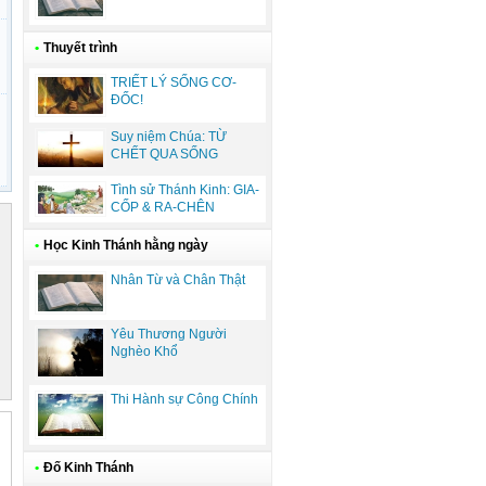
•
Thuyết trình
TRIẾT LÝ SỐNG CƠ-
ĐỐC!
Suy niệm Chúa: TỪ
CHẾT QUA SỐNG
Tình sử Thánh Kinh: GIA-
CỐP & RA-CHÊN
•
Học Kinh Thánh hằng ngày
Nhân Từ và Chân Thật
Yêu Thương Người
Nghèo Khổ
Thi Hành sự Công Chính
•
Đố Kinh Thánh