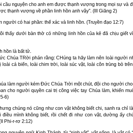
ôi cầu nguyện cho anh em được thạnh vượng trong mọi sự và
ợc thạnh vượng về phần linh hồn anh vậy”. (III Giăng 2)
 người có hai phần: thể xác và linh hồn.
(Truyền đạo 12:7)
Tôi thấy dưới bàn thờ có những linh hồn của kẻ đã chịu giết 
h hồn là bất tử.
ức Chúa TRời phán rằng: CHúng ta hãy làm nên loài người nh
ị loài cá biển, loài chim trời, loài súc vật, loài côn trùng bò tr
úa làm người kém Đức Chúa Trời một chút, đội cho người cho n
an cho người quyền cai trị công việc tay Chúa làm, khiến mu
:5-6)
hưng chúng nó cũng như con vật không biết chi, sanh ra chỉ làm
i điều mình không biết, rồi chết đi như con vật, dường ấy chú
(II Phi-r-rơ 2:12)
ong nguyên ngữ Kinh Thánh, từ “sinh vật”, vật sống, là vật có 