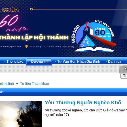
•
Thông báo
•
Dưỡng linh
•
Tư Vấn Hôn Nhân Gia Đình
•
Danh bạ
»
ỡng linh
Tư liệu Tham khảo
ới
Yêu Thương Người Nghèo Khổ
“Ai thương xót kẻ nghèo, tức cho Đức Giê-hô-va vay 
người” (câu 17).