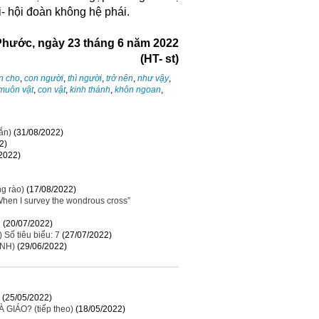
i- hội đoàn không hệ phái.
Phước, ngày 23 tháng 6 năm 2022
(HT- st)
n cho
,
con người
,
thì người
,
trở nên
,
như vậy
,
muôn vật
,
con vật
,
kinh thánh
,
khôn ngoan
,
ắn)
(31/08/2022)
2)
2022)
g rào)
(17/08/2022)
 I survey the wondrous cross”
N
(20/07/2022)
ố tiêu biểu: 7
(27/07/2022)
INH)
(29/06/2022)
(25/05/2022)
GIÁO? (tiếp theo)
(18/05/2022)