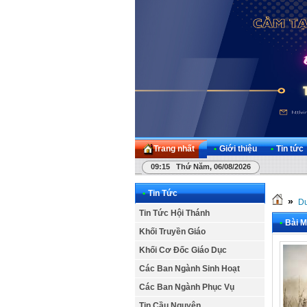
Trang nhất
•
Giới thiệu
•
Tin tức
09:15 Thứ Năm, 06/08/2026
•
Tin Tức
»
Dư
Tin Tức Hội Thánh
•
Bài M
Khối Truyền Giáo
Khối Cơ Đốc Giáo Dục
Các Ban Ngành Sinh Hoạt
Các Ban Ngành Phục Vụ
Tin Cầu Nguyện