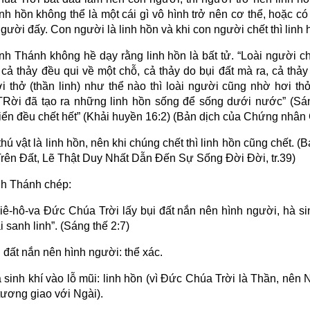
nh hồn không thể là một cái gì vô hình trở nên cơ thể, hoặc có
gười đấy. Con người là linh hồn và khi con người chết thì linh
nh Thánh không hề dạy rằng linh hồn là bất tử. “Loài người ch
cả thảy đều qui về một chỗ, cả thảy do bụi đất mà ra, cả thảy
i thở (thần linh) như thể nào thì loài người cũng nhờ hơi thở
Rời đã tạo ra những linh hồn sống để sống dưới nước” (Sán
biển đều chết hết” (Khải huyền 16:2) (Bản dịch của Chứng nhân 
thú vật là linh hồn, nên khi chúng chết thì linh hồn cũng chết.
rên Đất, Lẽ Thật Duy Nhất Dẫn Đến Sự Sống Đời Đời, tr.39)
nh Thánh chép:
iê-hô-va Đức Chúa Trời lấy bụi đất nắn nên hình người, hà sin
i sanh linh”. (Sáng thế 2:7)
 đất nắn nên hình người: thể xác.
 sinh khí vào lỗ mũi: linh hồn (vì Đức Chúa Trời là Thần, nên
tương giao với Ngài).