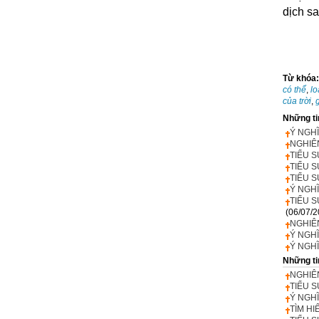
dịch sa
Từ khóa
có thể
,
lo
của trời
,
Những ti
Ý NGHĨ
NGHIÊN
TIỂU S
TIỂU S
TIỂU S
Ý NGHĨ
TIỂU S
(06/07/2
NGHIÊ
Ý NGHĨ
Ý NGHĨ
Những ti
NGHIÊ
TIỂU S
Ý NGHĨ
TÌM HI