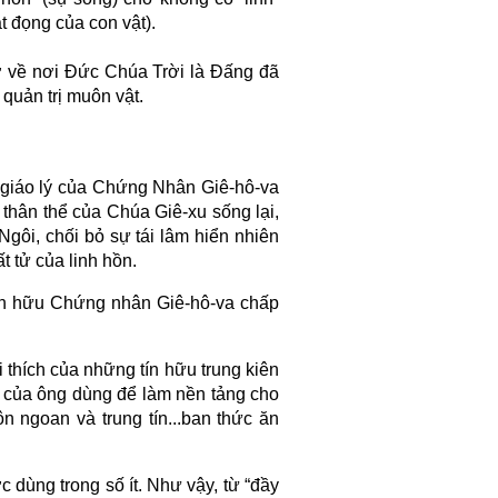
ạt đọng của con vật).
rở về nơi Đức Chúa Trời là Đấng đã
quản trị muôn vật.
 giáo lý của Chứng Nhân Giê-hô-va
ỏ thân thể của Chúa Giê-xu sống lại,
Ngôi, chối bỏ sự tái lâm hiển nhiên
t tử của linh hồn.
tín hữu Chứng nhân Giê-hô-va chấp
 thích của những tín hữu trung kiên
h của ông dùng để làm nền tảng cho
n ngoan và trung tín...ban thức ăn
 dùng trong số ít. Như vậy, từ “đầy