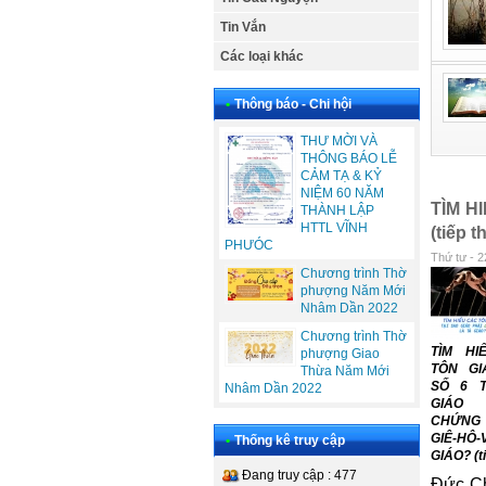
Tin Vắn
Các loại khác
•
Thông báo - Chi hội
THƯ MỜI VÀ
THÔNG BÁO LỄ
CẢM TẠ & KỶ
NIỆM 60 NĂM
TÌM H
THÀNH LẬP
HTTL VĨNH
(tiếp t
PHƯÓC
Thứ tư - 2
Chương trình Thờ
phượng Năm Mới
Nhâm Dần 2022
Chương trình Thờ
TÌM HI
phượng Giao
TÔN GI
Thừa Năm Mới
SỐ 6 T
Nhâm Dần 2022
GIÁO
CHỨNG
GIÊ-HÔ-
•
Thống kê truy cập
GIÁO? (t
Đang truy cập : 477
Đức Ch