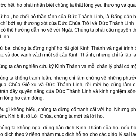
ớc hết, họ phải nhận biết chúng ta thật lòng yêu thương và qu
ứ hai, họ chối bỏ thần tánh của Đức Thánh Linh, là Đấng dẫn h
n chỉ bởi sự thương xót của Đức Chúa Trời và Đức Thánh Linh
i có thể hướng dẫn họ về với Ngài. Chúng ta phải cầu nguyện t
Linh.
ứ ba, chúng ta đừng nghĩ họ rất giỏi Kinh Thánh và ngại trình 
c và đọc vanh vách một số câu Kinh Thánh, nhưng chỉ là lặp lạ
ng ta cần nghiên cứu kỹ Kinh Thánh và mỗi chân lý phải có m
úng ta không tranh luận, nhưng chỉ làm chứng về những phước
ua Chúa Giê-xu và Đức Thánh Linh, rồi mời họ cũng làm 
tràn đầy quyền năng của Đức Thánh Linh và kinh nghiệm sống
ến lòng họ cảm động.
ều gì không hiểu, chúng ta đừng cố tranh cãi với họ. Nhưng p
êm. Khi biết rõ Lời Chúa, chúng ta mới trả lời họ.
húng ta không ngại dùng bản dịch Kinh Thánh của họ- nếu họ
 dịch theo ý riêng nhằm mục đích hỗ trợ cho các giáo lý sai l