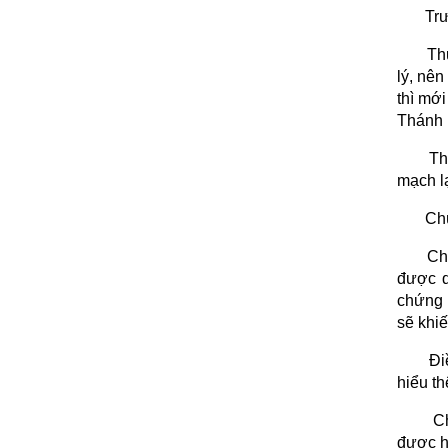
Trư
Th
lý, nê
thì mớ
Thánh 
Th
mạch lạ
Chú
Ch
được q
chứng 
sẽ khi
Đi
hiểu th
C
được họ