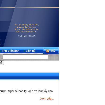
•
Thư viện ảnh
•
Liên hệ
mượn; Ngài sẽ báo lại việc ơn lành ấy cho
Xem tiếp...