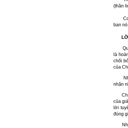
(thần l
Co
ban nó
LỜ
Qu
là hoàn
chối bỏ
của Chú
Nh
nhận n
Ch
của gi
lời tu
đúng g
Nh