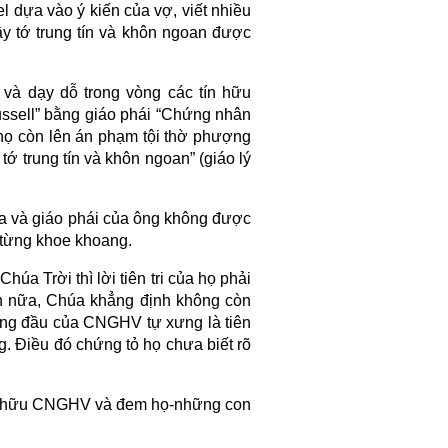
l dựa vào ý kiến của vợ, viết nhiều
ầy tớ trung tín và khôn ngoan được
 và dạy dỗ trong vòng các tín hữu
sell” bằng giáo phái “Chứng nhân
 họ còn lên án phạm tội thờ phượng
tớ trung tín và khôn ngoan” (giáo lý
a và giáo phái của ông không được
 từng khoe khoang.
húa Trời thì lời tiên tri của họ phải
ơn nữa, Chúa khẳng định không còn
àng đầu của CNGHV tự xưng là tiên
g. Điều đó chứng tỏ họ chưa biết rõ
tín hữu CNGHV và đem họ-những con