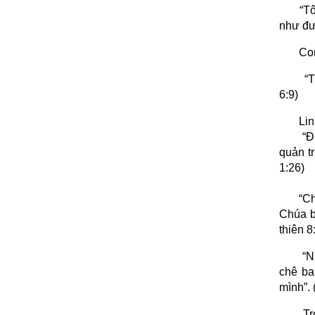
“T
như đư
Con
“
6:9)
Lin
“Đ
quản tr
1:26)
“Ch
Chúa b
thiên 8
“N
chê ba
mình”. 
Tr