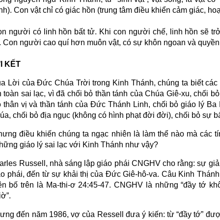
inh). Con vật chỉ có giác hồn (trung tâm điều khiển cảm giác, ho
n người có linh hồn bất tử. Khi con người chế, linh hồn sẽ t
. Con người cao quí hơn muôn vật, có sự khôn ngoan và quyền 
I KẾT
a Lời của Đức Chúa Trời trong Kinh Thánh, chúng ta biết các
 toàn sai lạc, vì đã chối bỏ thần tánh của Chúa Giê-xu, chối b
 thân vị và thần tánh của Đức Thánh Linh, chối bỏ giáo lý Ba 
a, chối bỏ địa ngục (không có hình phạt đời đời), chối bỏ sự bấ
ưng điều khiến chúng ta ngạc nhiên là làm thể nào mà các 
hững giáo lý sai lạc với Kinh Thánh như vậy?
arles Russell, nhà sáng lập giáo phái CNGHV cho rằng: sự giải
áo phái, đến từ sự khải thị của Đức Giê-hô-va. Câu Kinh Thán
yên bố trên là Ma-thi-ơ 24:45-47. CNGHV là những “đầy tớ khô
iờ”.
ưng đến năm 1986, vợ của Ressell đưa ý kiến: từ “đầy tớ” được