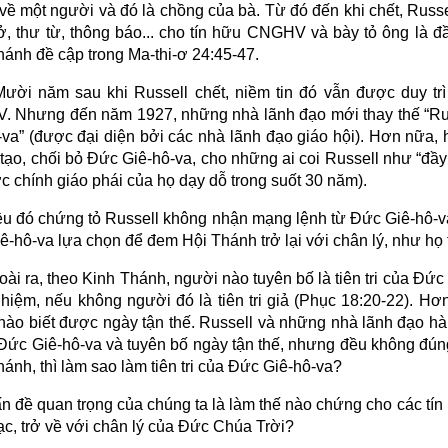
 về một người và đó là chồng của bà. Từ đó đến khi chết, Russe
ở, thư từ, thông báo... cho tín hữu CNGHV và bày tỏ ông là đ
hánh đề cập trong Ma-thi-ơ 24:45-47.
Mười năm sau khi Russell chết, niềm tin đó vẫn được duy trì
 Nhưng đến năm 1927, những nhà lãnh đạo mới thay thế “Rus
-va” (được đại diện bởi các nhà lãnh đạo giáo hội). Hơn nữa,
 tạo, chối bỏ Đức Giê-hô-va, cho những ai coi Russell như “đầy 
c chính giáo phái của họ dạy dỗ trong suốt 30 năm).
ều đó chứng tỏ Russell không nhận mạng lệnh từ Đức Giê-hô-v
ê-hô-va lựa chọn để đem Hội Thánh trở lại với chân lý, như họ
ài ra, theo Kinh Thánh, người nào tuyên bố là tiên tri của Đức C
hiệm, nếu không người đó là tiên tri giả (Phục 18:20-22). H
nào biết được ngày tận thế. Russell và những nhà lãnh đạo h
a Đức Giê-hô-va và tuyên bố ngày tận thế, nhưng đều không đún
ánh, thì làm sao làm tiên tri của Đức Giê-hô-va?
n đề quan trọng của chúng ta là làm thế nào chứng cho các 
ạc, trở về với chân lý của Đức Chúa Trời?