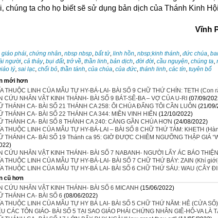
i, chúng ta cho họ biết sẽ sử dụng bản dịch của Thánh Kinh Hộ
Vĩnh 
:
giáo phái
,
chứng nhân
,
nbsp nbsp
,
bất tử
,
linh hồn
,
nbsp;kinh thánh
,
đức chúa
,
ba
ài người
,
cả thảy
,
bụi đất
,
trở về
,
thần linh
,
bản dịch
,
đời đời
,
cầu nguyện
,
chúng ta
,
giáo lý
,
sai lạc
,
chối bỏ
,
thần tánh
,
của chúa
,
của đức
,
thánh linh
,
các tín
,
tuyên bố
n mới hơn
A THUỘC LINH CỦA MẪU TỰ HY-BÁ-LAI- BÀI SỐ 9 CHỮ THỨ CHÍN: TETH (Con r
 CỨU NHÂN VẬT KINH THÁNH- BÀI SỐ 9 BÁT-SÊ-BA – VỢ CỦA U-RI
(07/09/202
Ử THÁNH CA- BÀI SỐ 21 THÁNH CA 258: ÔI CHÚA ĐẤNG TÔI CẦN LUÔN
(21/09/
Ử THÁNH CA- BÀI SỐ 22 THÁNH CA 344: MIỀN VINH HIỂN
(12/10/2022)
Ử THÁNH CA- BÀI SỐ 8 THÁNH CA 240: CÀNG GẦN CHÚA HƠN
(24/08/2022)
A THUỘC LINH CỦA MẪU TỰ HY-BÁ-LAI – BÀI SỐ 8 CHỮ THỨ TÁM: KHETH (Hàn
Ử THÁNH CA- BÀI SỐ 19 Thánh ca 95: GIỜ ĐƯỢC CHIÊM NGƯỠNG THẬP GIÁ “When
022)
N CỨU NHÂN VẬT KINH THÁNH- BÀI SỐ 7 NABANH- NGƯỜI LẤY ÁC BÁO THIỆ
A THUỘC LINH CỦA MẪU TỰ HY-BÁ-LAI- BÀI SỐ 7 CHỮ THỨ BẢY: ZAIN (Khí giới) S
A THUỘC LINH CỦA MẪU TỰ HY-BÁ LAI- BÀI SỐ 6 CHỮ THỨ SÁU: WAU (CÂY Đ
n cũ hơn
N CỨU NHÂN VẬT KINH THÁNH- BÀI SỐ 6 MICANH
(15/06/2022)
Ử THÁNH CA- BÀI SỐ 6
(08/06/2022)
A THUỘC LINH CỦA MẪU TỰ HY BÁ LAI- BÀI SỐ 5 CHỮ THỨ NĂM: HÊ (CỬA SỔ)
ỂU CÁC TÔN GIÁO- BÀI SỐ 5 TẠI SAO GIÁO PHÁI CHỨNG NHÂN GIÊ-HÔ-VA LÀ TÀ 