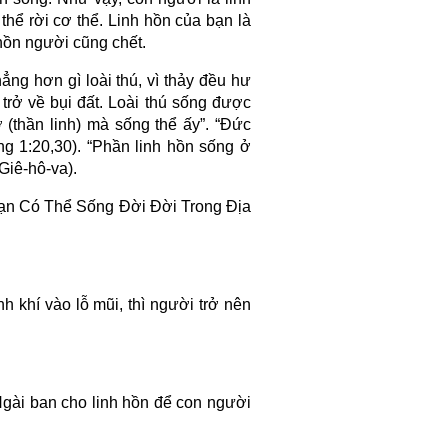
 thể rời cơ thể. Linh hồn của bạn là
 hồn người cũng chết.
ẳng hơn gì loài thú, vì thảy đều hư
 trở về bụi đất. Loài thú sống được
 (thần linh) mà sống thể ấy”. “Đức
g 1:20,30). “Phần linh hồn sống ở
Giê-hô-va).
 (Bạn Có Thể Sống Đời Đời Trong Địa
h khí vào lỗ mũi, thì người trở nên
 Ngài ban cho linh hồn để con người