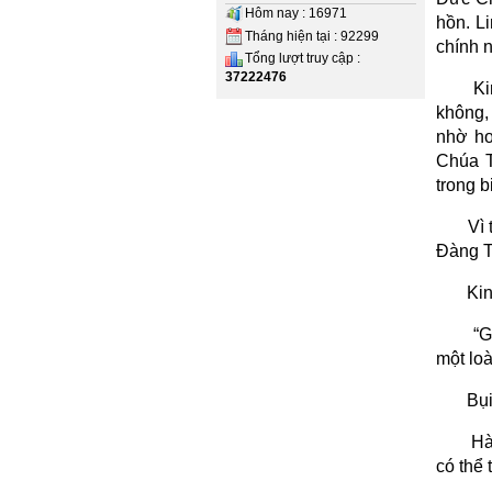
Hôm nay : 16971
hồn. Li
Tháng hiện tại : 92299
chính n
Tổng lượt truy cập :
37222476
Ki
không, 
nhờ hơ
Chúa T
trong 
Vì 
Đàng T
Ki
“G
một loà
Bụi
Hà
có thể 