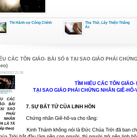
Thi Hành sự Công Chính
Tha Thứ, Lấy Thiện Thắng
Ác
IỂU CÁC TÔN GIÁO- BÀI SỐ 6 TẠI SAO GIÁO PHÁI CHỨN
heo)
2/06/2022 21:30
TÌM HIỂU CÁC TÔN GIÁO- 
TẠI SAO GIÁO PHÁI CHỨNG NHÂN GIÊ-HÔ-VA 
ỂU CÁC
ÁO- BÀI
7. SỰ BẤT TỬ CỦA LINH HỒN
ẠI SAO
 PHÁI
Chứng nhân Giê-hô-va cho rằng:
 NHÂN
VA LÀ TÀ
iếp theo)
Kinh Thánh không nói là Đức Chúa Trời đã ban ch
úa Trời bắt đầu làm nên con người, thì người trở nên linh hồ