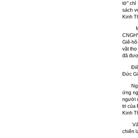
tớ” chỉ
sách v
Kinh T
CNGHV.
Giê-hô
vật thọ
đã đượ
Đi
Đức Gi
Ngo
ứng ng
người 
tri củ
Kinh Th
Vấ
chiên l