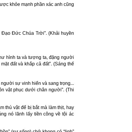
 được khỏe mạnh phần xác anh cũng
vì Đạo Đức Chúa Trời”. (Khải huyền
ư hình ta và tượng ta, đặng người
ên mặt đất và khắp cả đất”. (Sáng thế
gười sự vinh hiển và sang trọng...
ôn vật phục dưới chân người”. (Thi
 thú vật để bị bắt mà làm thịt, hay
ng nó lãnh lấy tiền công về tội ác
“hồn” (sự sống) chớ khong có “linh”