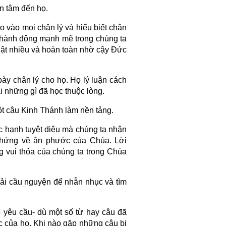
an tâm đến họ.
ọ vào mọi chân lý và hiểu biết chân
 hành động mạnh mẽ trong chúng ta
hật nhiều và hoàn toàn nhờ cậy Đức
bày chân lý cho họ. Họ lý luận cách
i những gì đã học thuộc lòng.
ột câu Kinh Thánh làm nền tảng.
 hạnh tuyệt diệu mà chúng ta nhận
chứng về ân phước của Chúa. Lời
 vui thỏa của chúng ta trong Chúa
hải cầu nguyện để nhẫn nhục và tìm
 yêu cầu- dù một số từ hay câu đã
ạc của họ. Khi nào gặp những câu bị